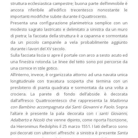
struttura ecclesiastica campestre; buona parte dell’immobile è
ancora riferibile all’edifico trecentesco nonostante le
importanti modifiche subite durante il Quattrocento.
Presenta una configurazione planimetrica semplice con un
modesto sagrato lastricato e delimitato a sinistra da un muro
di pietra; la facciata della struttura è a capanna e sormontata
da un piccolo campanile a vela probabilmente aggiunto
durante i lavori del XV secolo.
Sulla facciata liscia si apre il portale con arco a sesto acuto ed
una finestra rotonda. Le linee del tetto sono poi percorse da
una cornice in stile gotico.
All’interno, invece, è organizzata attorno ad una navata unica
longitudinale con travatura scoperta che termina con un
presbiterio di pianta quadrata e sormontata da una volta a
crociera. La parete di fondo dell’abside è decorata
dall’affresco Quattrocentesco che rappresenta la
Madonna
con Bambino accompagnata dai Santi Giovanni e Paolo.
Sopra
l’altare è presente la pala decorata con i
santi Giovanni,
Adalberto e Nicolò
che venne dipinto, come riporta l’iscrizione,
da Hieronimus Redolphis il 25 marzo 1551. I lati dell’arco sono
poi decorati con ulteriori affreschi: a sinistra è presente
Santa