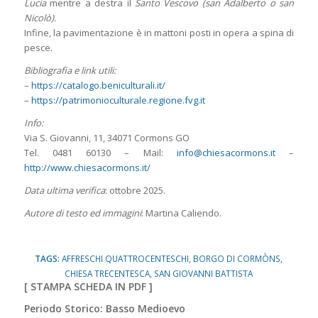
Lucia
mentre a destra il
Santo Vescovo (san Adalberto o san
Nicolò).
Infine, la pavimentazione è in mattoni posti in opera a spina di
pesce.
Bibliografia e link utili:
–
https://catalogo.beniculturali.it/
–
https://patrimonioculturale.regione.fvg.it
Info:
Via S. Giovanni, 11, 34071 Cormons GO
Tel. 0481 60130 – Mail:
info@chiesacormons.it
–
http://www.chiesacormons.it/
Data ultima verifica
: ottobre 2025.
Autore di testo ed immagini
: Martina Caliendo.
TAGS:
AFFRESCHI QUATTROCENTESCHI
,
BORGO DI CORMÒNS
,
CHIESA TRECENTESCA
,
SAN GIOVANNI BATTISTA
[
STAMPA SCHEDA IN PDF
]
Periodo Storico: Basso Medioevo