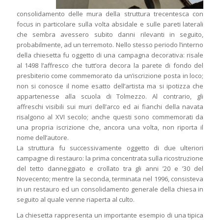
consolidamento delle mura della struttura trecentesca con
focus in particolare sulla volta absidale e sulle pareti laterali
che sembra avessero subito danni rilevanti in seguito,
probabilmente, ad un terremoto. Nello stesso periodo l’interno
della chiesetta fu oggetto di una campagna decorativa: risale
al 1498 l’affresco che tutt’ora decora la parete di fondo del
presbiterio come commemorato da un’iscrizione posta in loco;
non si conosce il nome esatto dell’artista ma si ipotizza che
appartenesse alla scuola di Tolmezzo. Al contrario, gli
affreschi visibili sui muri dell’arco ed ai fianchi della navata
risalgono al XVI secolo; anche questi sono commemorati da
una propria iscrizione che, ancora una volta, non riporta il
nome dell’autore.
La struttura fu successivamente oggetto di due ulteriori
campagne di restauro: la prima concentrata sulla ricostruzione
del tetto danneggiato e crollato tra gli anni ’20 e ’30 del
Novecento; mentre la seconda, terminata nel 1996, consisteva
in un restauro ed un consolidamento generale della chiesa in
seguito al quale venne riaperta al culto.
La chiesetta rappresenta un importante esempio di una tipica