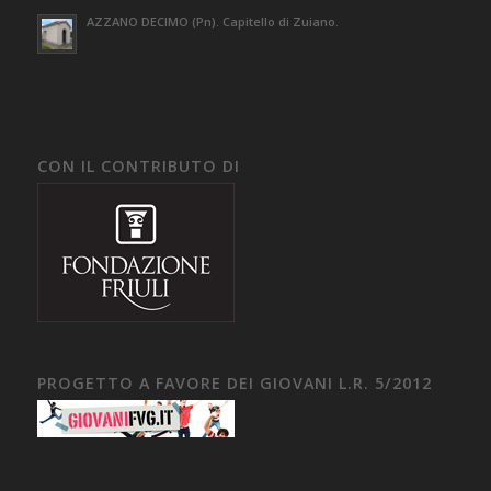
AZZANO DECIMO (Pn). Capitello di Zuiano.
CON IL CONTRIBUTO DI
PROGETTO A FAVORE DEI GIOVANI L.R. 5/2012