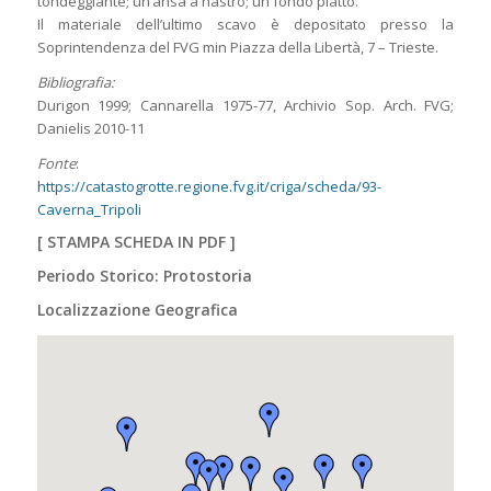
tondeggiante; un’ansa a nastro; un fondo piatto.
Il materiale dell’ultimo scavo è depositato presso la
Soprintendenza del FVG min Piazza della Libertà, 7 – Trieste.
Bibliografia:
Durigon 1999; Cannarella 1975-77, Archivio Sop. Arch. FVG;
Danielis 2010-11
Fonte
:
https://catastogrotte.regione.fvg.it/criga/scheda/93-
Caverna_Tripoli
[
STAMPA SCHEDA IN PDF
]
Periodo Storico: Protostoria
Localizzazione Geografica