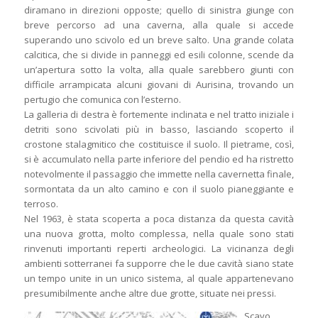
diramano in direzioni opposte; quello di sinistra giunge con
breve percorso ad una caverna, alla quale si accede
superando uno scivolo ed un breve salto. Una grande colata
calcitica, che si divide in panneggi ed esili colonne, scende da
un’apertura sotto la volta, alla quale sarebbero giunti con
difficile arrampicata alcuni giovani di Aurisina, trovando un
pertugio che comunica con l’esterno.
La galleria di destra è fortemente inclinata e nel tratto iniziale i
detriti sono scivolati più in basso, lasciando scoperto il
crostone stalagmitico che costituisce il suolo. Il pietrame, così,
si è accumulato nella parte inferiore del pendio ed ha ristretto
notevolmente il passaggio che immette nella cavernetta finale,
sormontata da un alto camino e con il suolo pianeggiante e
terroso.
Nel 1963, è stata scoperta a poca distanza da questa cavità
una nuova grotta, molto complessa, nella quale sono stati
rinvenuti importanti reperti archeologici. La vicinanza degli
ambienti sotterranei fa supporre che le due cavità siano state
un tempo unite in un unico sistema, al quale appartenevano
presumibilmente anche altre due grotte, situate nei pressi.
Scavo