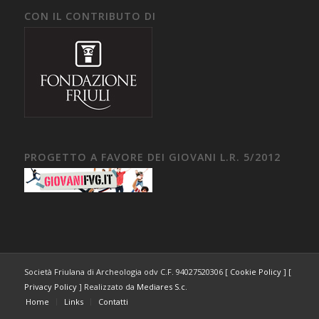
CON IL CONTRIBUTO DI
PROGETTO A FAVORE DEI GIOVANI L.R. 5/2012
Società Friulana di Archeologia odv C.F. 94027520306 [
Cookie Policy
] [
Privacy Policy
] Realizzato da
Mediares S.c.
Home
Links
Contatti