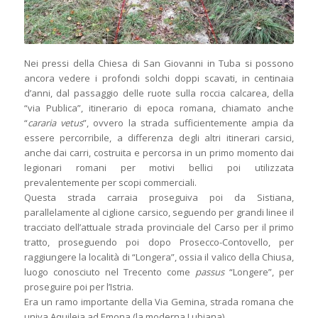
Nei pressi della Chiesa di San Giovanni in Tuba si possono
ancora vedere i profondi solchi doppi scavati, in centinaia
d’anni, dal passaggio delle ruote sulla roccia calcarea, della
“via Publica”, itinerario di epoca romana, chiamato anche
“
cararia vetus
”, ovvero la strada sufficientemente ampia da
essere percorribile, a differenza degli altri itinerari carsici,
anche dai carri, costruita e percorsa in un primo momento dai
legionari romani per motivi bellici poi utilizzata
prevalentemente per scopi commerciali.
Questa strada carraia proseguiva poi da Sistiana,
parallelamente al ciglione carsico, seguendo per grandi linee il
tracciato dell’attuale strada provinciale del Carso per il primo
tratto, proseguendo poi dopo Prosecco-Contovello, per
raggiungere la località di “Longera”, ossia il valico della Chiusa,
luogo conosciuto nel Trecento come
passus
“Longere”, per
proseguire poi per l’Istria.
Era un ramo importante della Via Gemina, strada romana che
univa Aquileia ad Emona (la moderna Lubiana).