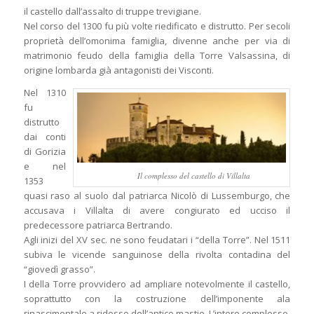
il castello dall’assalto di truppe trevigiane.
Nel corso del 1300 fu più volte riedificato e distrutto. Per secoli
proprietà dell’omonima famiglia, divenne anche per via di
matrimonio feudo della famiglia della Torre Valsassina, di
origine lombarda già antagonisti dei Visconti.
Nel 1310
fu
distrutto
dai conti
di Gorizia
e nel
Il complesso del castello di Villalta
1353
quasi raso al suolo dal patriarca Nicolò di Lussemburgo, che
accusava i Villalta di avere congiurato ed ucciso il
predecessore patriarca Bertrando.
Agli inizi del XV sec. ne sono feudatari i “della Torre”. Nel 1511
subiva le vicende sanguinose della rivolta contadina del
“giovedì grasso”.
I della Torre provvidero ad ampliare notevolmente il castello,
soprattutto con la costruzione dell’imponente ala
rinascimentale a ridosso dell’antico mastio. L’intero complesso,