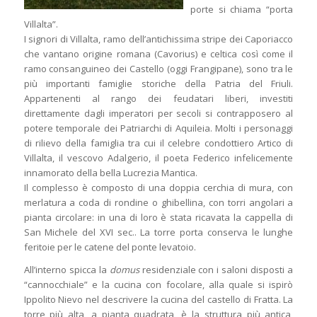
porte si chiama “porta
Villalta”.
I signori di Villalta, ramo dell’antichissima stripe dei Caporiacco
che vantano origine romana (Cavorius) e celtica così come il
ramo consanguineo dei Castello (oggi Frangipane), sono tra le
più importanti famiglie storiche della Patria del Friuli.
Appartenenti al rango dei feudatari liberi, investiti
direttamente dagli imperatori per secoli si contrapposero al
potere temporale dei Patriarchi di Aquileia. Molti i personaggi
di rilievo della famiglia tra cui il celebre condottiero Artico di
Villalta, il vescovo Adalgerio, il poeta Federico infelicemente
innamorato della bella Lucrezia Mantica.
Il complesso è composto di una doppia cerchia di mura, con
merlatura a coda di rondine o ghibellina, con torri angolari a
pianta circolare: in una di loro è stata ricavata la cappella di
San Michele del XVI sec.. La torre porta conserva le lunghe
feritoie per le catene del ponte levatoio.
All’interno spicca la
domus
residenziale con i saloni disposti a
“cannocchiale” e la cucina con focolare, alla quale si ispirò
Ippolito Nievo nel descrivere la cucina del castello di Fratta. La
torre più alta, a pianta quadrata, è la struttura più antica,