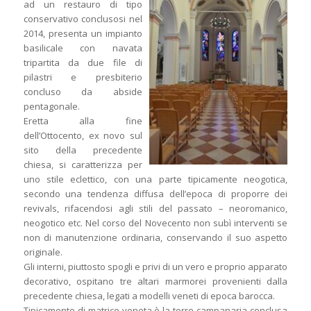
ad un restauro di tipo
conservativo conclusosi nel
2014, presenta un impianto
basilicale con navata
tripartita da due file di
pilastri e presbiterio
concluso da abside
pentagonale.
Eretta alla fine
dell’Ottocento, ex novo sul
sito della precedente
chiesa, si caratterizza per
uno stile eclettico, con una parte tipicamente neogotica,
secondo una tendenza diffusa dell’epoca di proporre dei
revivals, rifacendosi agli stili del passato – neoromanico,
neogotico etc. Nel corso del Novecento non subì interventi se
non di manutenzione ordinaria, conservando il suo aspetto
originale.
Gli interni, piuttosto spogli e privi di un vero e proprio apparato
decorativo, ospitano tre altari marmorei provenienti dalla
precedente chiesa, legati a modelli veneti di epoca barocca.
Tipicamente di matrice veneta è la torre campanaria conclusa