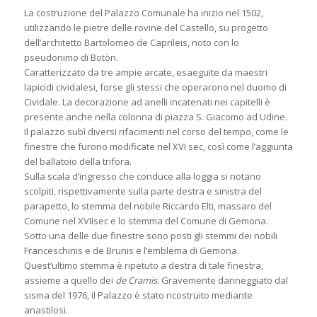
La costruzione del Palazzo Comunale ha inizio nel 1502,
utilizzando le pietre delle rovine del Castello, su progetto
dell’architetto Bartolomeo de Caprileis, noto con lo
pseudonimo di Botòn.
Caratterizzato da tre ampie arcate, esaeguite da maestri
lapicidi cividalesi, forse gli stessi che operarono nel duomo di
Cividale. La decorazione ad anelli incatenati nei capitelli è
presente anche nella colonna di piazza S. Giacomo ad Udine.
Il palazzo subì diversi rifacimenti nel corso del tempo, come le
finestre che furono modificate nel XVI sec, così come l’aggiunta
del ballatoio della trifora.
Sulla scala d’ingresso che conduce alla loggia si notano
scolpiti, rispettivamente sulla parte destra e sinistra del
parapetto, lo stemma del nobile Riccardo Elti, massaro del
Comune nel XVIIsec e lo stemma del Comune di Gemona.
Sotto una delle due finestre sono posti gli stemmi dei nobili
Franceschinis e de Brunis e l’emblema di Gemona.
Quest’ultimo stemma è ripetuto a destra di tale finestra,
assieme a quello dei
de Cramis
. Gravemente danneggiato dal
sisma del 1976, il Palazzo è stato ricostruito mediante
anastilosi.