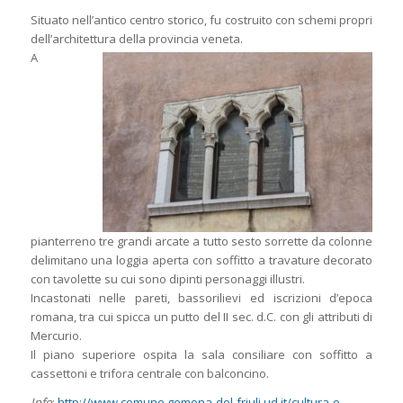
Situato nell’antico centro storico, fu costruito con schemi propri
dell’architettura della provincia veneta.
A
pianterreno tre grandi arcate a tutto sesto sorrette da colonne
delimitano una loggia aperta con soffitto a travature decorato
con tavolette su cui sono dipinti personaggi illustri.
Incastonati nelle pareti, bassorilievi ed iscrizioni d’epoca
romana, tra cui spicca un putto del II sec. d.C. con gli attributi di
Mercurio.
Il piano superiore ospita la sala consiliare con soffitto a
cassettoni e trifora centrale con balconcino.
Info
:
http://www.comune.gemona-del-friuli.ud.it/cultura-e-