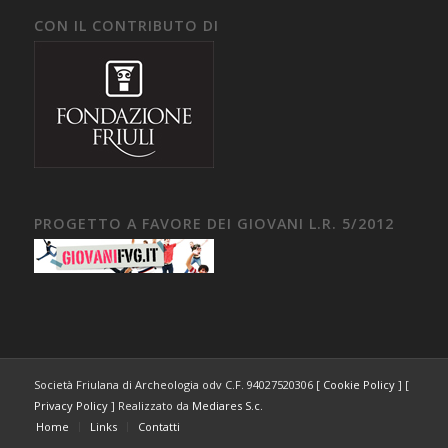
CON IL CONTRIBUTO DI
PROGETTO A FAVORE DEI GIOVANI L.R. 5/2012
Società Friulana di Archeologia odv C.F. 94027520306 [
Cookie Policy
] [
Privacy Policy
] Realizzato da
Mediares S.c.
Home
Links
Contatti