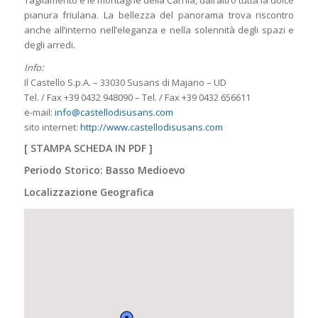
Tagliamento e le montagne della Carnia, dall’altro tutta la dolce
pianura friulana. La bellezza del panorama trova riscontro
anche all’interno nell’eleganza e nella solennità degli spazi e
degli arredi.
Info:
Il Castello S.p.A. – 33030 Susans di Majano – UD
Tel. / Fax +39 0432 948090 – Tel. / Fax +39 0432 656611
e-mail:
info@castellodisusans.com
sito internet:
http://www.castellodisusans.com
[
STAMPA SCHEDA IN PDF
]
Periodo Storico: Basso Medioevo
Localizzazione Geografica