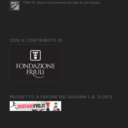
TRIESTE. Nuovi ritrovamenti al Colle di san Giusto.
CON IL CONTRIBUTO DI
PROGETTO A FAVORE DEI GIOVANI L.R. 5/2012