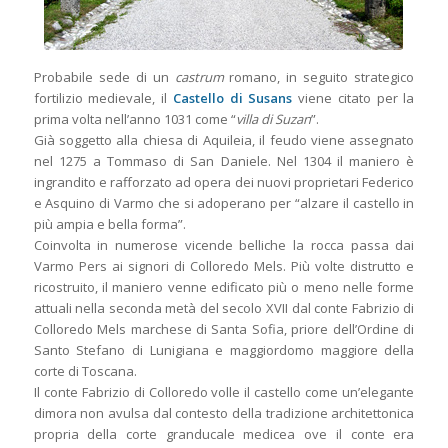
Probabile sede di un
castrum
romano, in seguito strategico
fortilizio medievale, il
Castello di Susans
viene citato per la
prima volta nell’anno 1031 come “
villa di Suzan
”.
Già soggetto alla chiesa di Aquileia, il feudo viene assegnato
nel 1275 a Tommaso di San Daniele. Nel 1304 il maniero è
ingrandito e rafforzato ad opera dei nuovi proprietari Federico
e Asquino di Varmo che si adoperano per “alzare il castello in
più ampia e bella forma”.
Coinvolta in numerose vicende belliche la rocca passa dai
Varmo Pers ai signori di Colloredo Mels. Più volte distrutto e
ricostruito, il maniero venne edificato più o meno nelle forme
attuali nella seconda metà del secolo XVII dal conte Fabrizio di
Colloredo Mels marchese di Santa Sofia, priore dell’Ordine di
Santo Stefano di Lunigiana e maggiordomo maggiore della
corte di Toscana.
Il conte Fabrizio di Colloredo volle il castello come un’elegante
dimora non avulsa dal contesto della tradizione architettonica
propria della corte granducale medicea ove il conte era