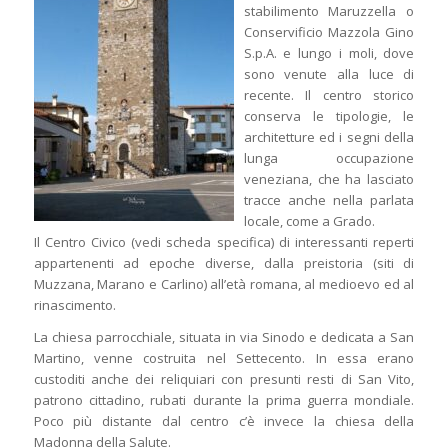
stabilimento Maruzzella o
Conservificio Mazzola Gino
S.p.A. e lungo i moli, dove
sono venute alla luce di
recente. Il centro storico
conserva le tipologie, le
architetture ed i segni della
lunga occupazione
veneziana, che ha lasciato
tracce anche nella parlata
locale, come a Grado.
Il Centro Civico (vedi scheda specifica) di interessanti reperti
appartenenti ad epoche diverse, dalla preistoria (siti di
Muzzana, Marano e Carlino) all’età romana, al medioevo ed al
rinascimento.
La chiesa parrocchiale, situata in via Sinodo e dedicata a San
Martino, venne costruita nel Settecento. In essa erano
custoditi anche dei reliquiari con presunti resti di San Vito,
patrono cittadino, rubati durante la prima guerra mondiale.
Poco più distante dal centro c’è invece la chiesa della
Madonna della Salute.