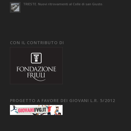
TRIESTE. Nuovi ritrovamenti al Colle di san Giusto.
CON IL CONTRIBUTO DI
PROGETTO A FAVORE DEI GIOVANI L.R. 5/2012