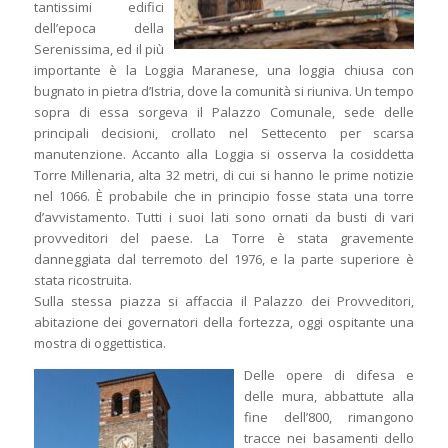
tantissimi edifici
dell’epoca della
Serenissima, ed il più
importante è la Loggia Maranese, una loggia chiusa con
bugnato in pietra d’Istria, dove la comunità si riuniva. Un tempo
sopra di essa sorgeva il Palazzo Comunale, sede delle
principali decisioni, crollato nel Settecento per scarsa
manutenzione. Accanto alla Loggia si osserva la cosiddetta
Torre Millenaria, alta 32 metri, di cui si hanno le prime notizie
nel 1066. È probabile che in principio fosse stata una torre
d’avvistamento. Tutti i suoi lati sono ornati da busti di vari
provveditori del paese. La Torre è stata gravemente
danneggiata dal terremoto del 1976, e la parte superiore è
stata ricostruita.
Sulla stessa piazza si affaccia il Palazzo dei Provveditori,
abitazione dei governatori della fortezza, oggi ospitante una
mostra di oggettistica.
Delle opere di difesa e
delle mura, abbattute alla
fine dell’800, rimangono
tracce nei basamenti dello