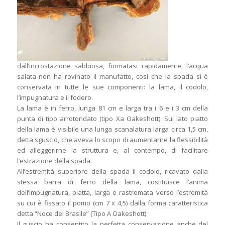
dall’incrostazione sabbiosa, formatasi rapidamente, l’acqua
salata non ha rovinato il manufatto, così che la spada si è
conservata in tutte le sue componenti: la lama, il codolo,
l’impugnatura e il fodero.
La lama è in ferro, lunga 81 cm e larga tra i 6 e i 3 cm della
punta di tipo arrotondato (tipo Xa Oakeshott). Sul lato piatto
della lama è visibile una lunga scanalatura larga circa 1,5 cm,
detta sguscio, che aveva lo scopo di aumentarne la flessibilità
ed alleggerirne la struttura e, al contempo, di facilitare
l’estrazione della spada.
All’estremità superiore della spada il codolo, ricavato dalla
stessa barra di ferro della lama, costituisce l’anima
dell’impugnatura, piatta, larga e rastremata verso l’estremità
su cui è fissato il pomo (cm 7 x 4,5) dalla forma caratteristica
detta “Noce del Brasile” (Tipo A Oakeshott).
Il guscio ha consentito la perfetta conservazione anche del