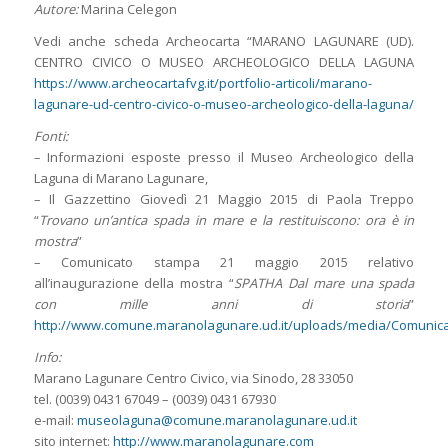
Autore:
Marina Celegon
Vedi anche scheda Archeocarta “MARANO LAGUNARE (UD).
CENTRO CIVICO O MUSEO ARCHEOLOGICO DELLA LAGUNA
https://www.archeocartafvg.it/portfolio-articoli/marano-
lagunare-ud-centro-civico-o-museo-archeologico-della-laguna/
Fonti:
– Informazioni esposte presso il Museo Archeologico della
Laguna di Marano Lagunare,
– Il Gazzettino Giovedì 21 Maggio 2015 di Paola Treppo
“
Trovano un’antica spada in mare e la restituiscono: ora è in
mostra
”
– Comunicato stampa 21 maggio 2015 relativo
all’inaugurazione della mostra “
SPATHA Dal mare una spada
con mille anni di storia
”
http://www.comune.maranolagunare.ud.it/uploads/media/Comunic
Info:
Marano Lagunare Centro Civico, via Sinodo, 28 33050
tel. (0039) 0431 67049 – (0039) 0431 67930
e-mail:
museolaguna@comune.maranolagunare.ud.it
sito internet:
http://www.maranolagunare.com