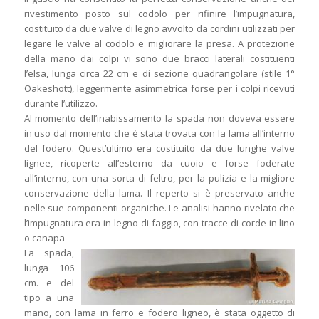
rivestimento posto sul codolo per rifinire l’impugnatura,
costituito da due valve di legno avvolto da cordini utilizzati per
legare le valve al codolo e migliorare la presa. A protezione
della mano dai colpi vi sono due bracci laterali costituenti
l’elsa, lunga circa 22 cm e di sezione quadrangolare (stile 1°
Oakeshott), leggermente asimmetrica forse per i colpi ricevuti
durante l’utilizzo.
Al momento dell’inabissamento la spada non doveva essere
in uso dal momento che è stata trovata con la lama all’interno
del fodero. Quest’ultimo era costituito da due lunghe valve
lignee, ricoperte all’esterno da cuoio e forse foderate
all’interno, con una sorta di feltro, per la pulizia e la migliore
conservazione della lama. Il reperto si è preservato anche
nelle sue componenti organiche. Le analisi hanno rivelato che
l’impugnatura era in legno di faggio, con tracce di corde in lino
o canapa
La spada,
lunga 106
cm. e del
tipo a una
mano, con lama in ferro e fodero ligneo, è stata oggetto di