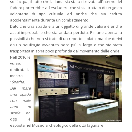
sott’acqua, il fatto che la lama sia stata ritrovata all’interno del
fodero porterebbe ad escludere che si sia trattato di un gesto
volontario di tipo cultuale ed anche che sia caduta
accidentalmente durante un combattimento.
Dato che una spada era un oggetto di grande valore è anche
assai improbabile che sia andata perduta. Rimane aperta la
possibilità che non si tratti di un reperto isolato, ma che derivi
da un naufragio avvenuto poco più al largo e che sia stata
trasportata in zona poco profonda dal movimento delle onde.
Nell 2016 le
venne
dedicata la
mostra
“
Spatha.
Dal mare
una spada
con mille
anni di
storia
” ed
oggi è
esposta nel Museo archeologico della città lagunare.