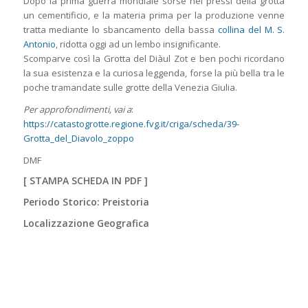
Dopo la prima guerra mondiale sorse nei pressi della grotta
un cementificio, e la materia prima per la produzione venne
tratta mediante lo sbancamento della bassa
collina del M. S.
Antonio
, ridotta oggi ad un lembo insignificante.
Scomparve così la Grotta del Diàul Zot e ben pochi ricordano
la sua esistenza e la curiosa leggenda, forse la più bella tra le
poche tramandate sulle grotte della Venezia Giulia.
Per approfondimenti, vai a
:
https://catastogrotte.regione.fvg.it/criga/scheda/39-
Grotta_del_Diavolo_zoppo
DMF
[
STAMPA SCHEDA IN PDF
]
Periodo Storico: Preistoria
Localizzazione Geografica