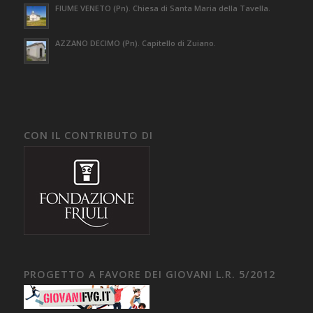
FIUME VENETO (Pn). Chiesa di Santa Maria della Tavella.
AZZANO DECIMO (Pn). Capitello di Zuiano.
CON IL CONTRIBUTO DI
PROGETTO A FAVORE DEI GIOVANI L.R. 5/2012