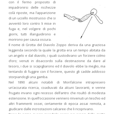
con il fermo proposito di
impadronirsi delle ricchezze
colà riposte, ma l’apparizione
di un uccello mostruoso che si
avventò loro contro li mise in
fuga e, nel volgere di pochi
giorni, tutti illanguidirono e
morirono per causa oscura.
Il nome di Grotta del Diavolo Zoppo deriva da una graziosa
leggenda secondo la quale la grotta era un tempo abitata da
un angelo e dal diavolo, i quali custodivano un forziere colmo
d’oro; venuti in disaccordo sulla destinazione da dare al
tesoro, i due si scapigliarono ed il diavolo ebbe la meglio, ma
tentando di fuggire con il forziere, questo gli cadde addosso
storpiandogli una gamba.
Nel 1890 alcuni notabili di Monfalcone intrapresero
un’accurata ricerca, coadiuvati da alcuni lavoranti, e venne
frugato invano ogni recesso dell’antro che risultò di modesta
estensione. In quell’occasione vennero rinvenuti un teschio ed
altri frammenti ossei, certamente di epoca assai remota, a
giudicare dalle incrostazioni calcaree che li ricoprivano.