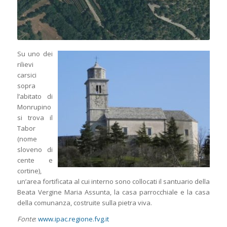
Su uno dei
rilievi
carsici
sopra
l’abitato di
Monrupino
si trova il
Tabor
(nome
sloveno di
cente e
cortine),
un’area fortificata al cui interno sono collocati il santuario della
Beata Vergine Maria Assunta, la casa parrocchiale e la casa
della comunanza, costruite sulla pietra viva.
Fonte
:
www.ipac.regione.fvg.it