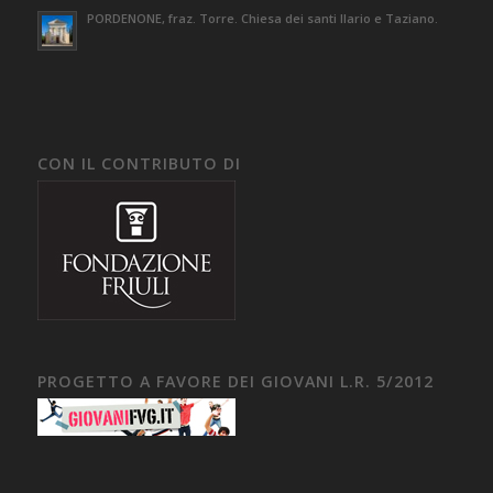
PORDENONE, fraz. Torre. Chiesa dei santi Ilario e Taziano.
CON IL CONTRIBUTO DI
PROGETTO A FAVORE DEI GIOVANI L.R. 5/2012