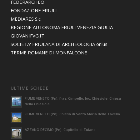
FEDERARCHEO
FONDAZIONE FRIULI
MEDIARES S.c.
REGIONE AUTONOMA FRIULI VENEZIA GIULIA –
GIOVANIFVG.IT
SOCIETA' FRIULANA DI ARCHEOLOGIA onlus
TERME ROMANE DI MONFALCONE
ULTIME SCHEDE
FIUME VENETO (Pn), fraz. Cimpello, loc. Chiesiole. Chiesa
della Chiesiole.
FIUME VENETO (Pn). Chiesa di Santa Maria della Tavella.
AZZANO DECIMO (Pn). Capitello di Zuiano.