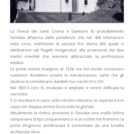
La chiesa dei Santi Cosma e Damiano fu probabilmente
fondata all’epoca delle pestilenze che nel ‘400 infuriarono
nella zona, nell’intento di placare l’ira divina alla quale si
attribuirono tali flagelli rivolgendosi alla protezione dei due
martiri orientali che avevano abbracciato la professione
medica.
Le prime notizie risalgono al 1338, ma nel secolo successivo
numerosi dovettero essere le ristrutturazioni, tanto che gli
studiosi la considerano databile tra i secoli XV e XVI.
Nel 1829 il coro fu innalzato e ampliato e venne edificata la
sacrestia.
E’ in muratura in sassi sotto vecchio intonaco; la copertura è in
coppi con doppia cornice liscia sotto la gronda.
Attualmente la chiesa presenta in facciata una snella bifora
campanaria di tipo cinquecentesco e un occhio nel frontone; la
porta d’ingresso architravata è sormontata da una lunetta
archiacuta cieca.