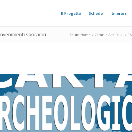
Il Progetto
Schede
Itinerari
invenimenti sporadici.
Sei in:
Home
/
Carnia e Alto Friuli
/
PA