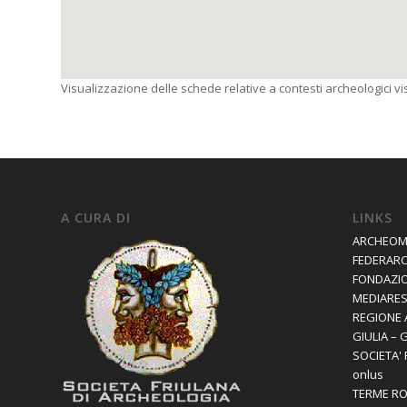
Visualizzazione delle schede relative a contesti archeologici visi
A CURA DI
LINKS
ARCHEOM
FEDERAR
FONDAZIO
MEDIARES 
REGIONE 
GIULIA – 
SOCIETA'
onlus
TERME R