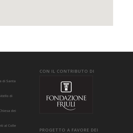
CON IL CONTRIBUTO DI
a di Santa
tello di
Chiesa dei
i al Colle
PROGETTO A FAVORE DEI