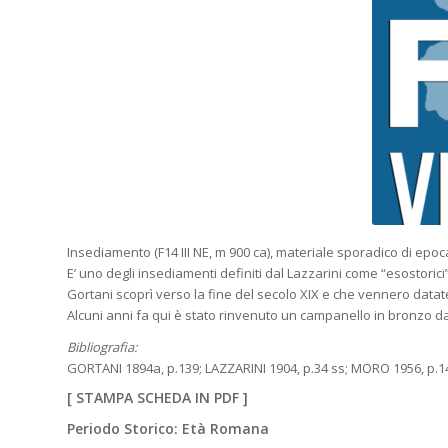
Insediamento (F14 III NE, m 900 ca), materiale sporadico di ep
E’ uno degli insediamenti definiti dal Lazzarini come “esostoric
Gortani scoprì verso la fine del secolo XIX e che vennero data
Alcuni anni fa qui è stato rinvenuto un campanello in bronzo d
Bibliografia:
GORTANI 1894a, p.139; LAZZARINI 1904, p.34 ss; MORO 1956, p.1
[
STAMPA SCHEDA IN PDF
]
Periodo Storico: Età Romana