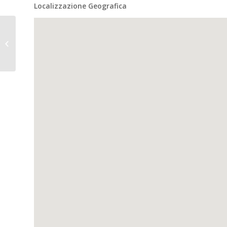
Localizzazione Geografica
SUTRIO (Ud), loc. Priola,
Colle di Ognissanti.