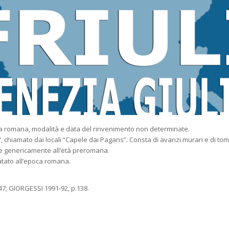
oca romana, modalità e data del rinvenimento non determinate.
i”, chiamato dai locali “Capele dai Pagans”. Consta di avanzi murari e di t
te genericamente all’età preromana.
atato all’epoca romana.
47; GIORGESSI 1991-92, p.138.