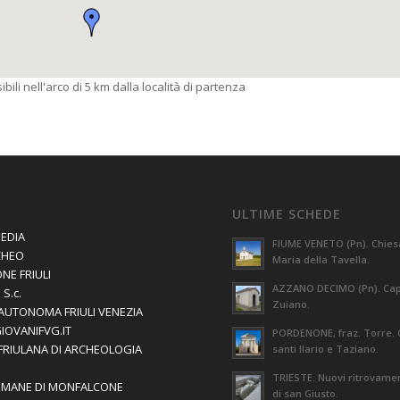
bili nell'arco di 5 km dalla località di partenza
ULTIME SCHEDE
EDIA
FIUME VENETO (Pn). Chies
CHEO
Maria della Tavella.
NE FRIULI
AZZANO DECIMO (Pn). Capi
S.c.
Zuiano.
AUTONOMA FRIULI VENEZIA
GIOVANIFVG.IT
PORDENONE, fraz. Torre. 
 FRIULANA DI ARCHEOLOGIA
santi Ilario e Taziano.
TRIESTE. Nuovi ritrovament
OMANE DI MONFALCONE
di san Giusto.