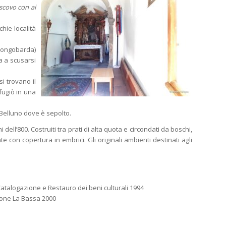
scovo con ai
hie località
 longobarda)
a a scusarsi
si trovano il
ifugiò in una
i Belluno dove è sepolto.
 dell’800. Costruiti tra prati di alta quota e circondati da boschi,
 con copertura in embrici. Gli originali ambienti destinati agli
Catalogazione e Restauro dei beni culturali 1994
one La Bassa 2000