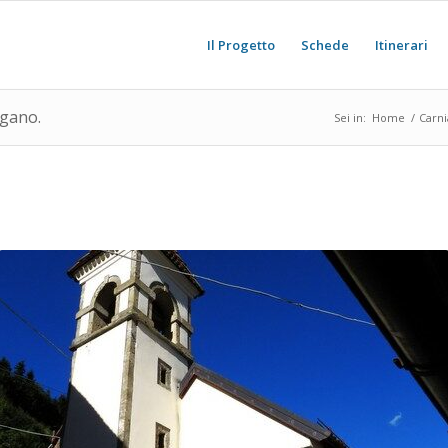
Il Progetto
Schede
Itinerari
ugano.
Sei in:
Home
/
Carni