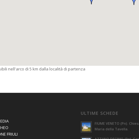
bili nell'arco di 5 km dalla località di partenza
ULTIME SCHEDE
EDIA
FIUME VENETO (Pn). Chies
CHEO
Maria della Tavella.
NE FRIULI
AZZANO DECIMO (Pn). Capi