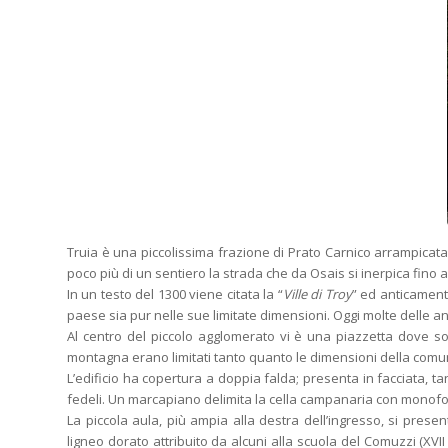
Truia è una piccolissima frazione di Prato Carnico arrampicata a
poco più di un sentiero la strada che da Osais si inerpica fino a
In un testo del 1300 viene citata la “
Ville di Troy
” ed anticamente
paese sia pur nelle sue limitate dimensioni. Oggi molte delle a
Al centro del piccolo agglomerato vi è una piazzetta dove sor
montagna erano limitati tanto quanto le dimensioni della comun
L’edificio ha copertura a doppia falda; presenta in facciata, 
fedeli. Un marcapiano delimita la cella campanaria con monofo
La piccola aula, più ampia alla destra dell’ingresso, si prese
ligneo dorato attribuito da alcuni alla scuola del Comuzzi (XVII