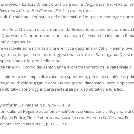
di Giovanni Battista.
Al centro una pala con la
Vergine con a sinistra un ve
chiesa, ed a destra San Giovanni Battista con un cane.
riuli. E’ chiamato “l’Apostolo delle Dolomiti” ed in queste montagne parecc
iona (ora Chiusa, a dieci chilometri da Bressanone, sede di una chiusa
i in Quaresima. Denunciato per questo al papa Celestino I fu invitato a Rom
piú di ogni scusa.
de vescovile ed a ritirarsi a vita eremitica dapprima in Val di Fiemme, ove 
ca agordina, in quella che ancor oggi si chiama Valle di San Lugano. Qui si r
piritualmente le genti della zona.
oli XIII e XIV. Il corpo del santo venne allora trasportato nella cattedrale d
ias, pittoresco esempio di architettura spontanea, per lo più risalenti ai primi
regolari di colore grigio e ocra. Hanno grandi dimensioni, tetto a spiovente
o abitativo sono oggi in parte restaurati per uso abitativo e turistico.
 perduti
In:
La Panarie
, n.s., n.75-76, a.19
Beni Culturali Regione autonoma Friuli-Venezia Giulia Centro Regionale di 
n Fantin Enrico, Tirelli Roberto
Una vallata da conoscere: la Val Pesarina
Edizi
icembre 1999-marzo 2000), p. 111-112 ill.