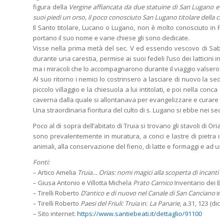
figura della
Vergine affiancata da due statuine di San Lugano e 
suoi piedi un orso, il poco conosciuto San Lugano titolare della 
Il Santo titolare, Lucano o Lugano, non è molto conosciuto in F
portano il suo nome e varie chiese gli sono dedicate.
Visse nella prima metà del sec. V ed essendo vescovo di Sab
durante una carestia, permise ai suoi fedeli l’uso dei latticin
ma i miracoli che lo accompagnarono durante il viaggio valsero 
Al suo ritorno i nemici lo costrinsero a lasciare di nuovo la se
piccolo villaggio e la chiesuola a lui intitolati, e poi nella con
caverna dalla quale si allontanava per evangelizzare e curare s
Una straordinaria fioritura del culto di s. Lugano si ebbe nei sec
Poco al di sopra dell’abitato di Truia si trovano gli stavoli di Or
sono prevalentemente in muratura, a conci e lastre di pietra ir
animali, alla conservazione del fieno, di latte e formaggi e ad us
Fonti:
– Artico Amelia
Truia… Orias: nomi magici alla scoperta di incanti
– Giusa Antonio e Villotta Michela
Prato Carnico
Inventario dei 
– Tirelli Roberto
D’antico e di nuovo nel Canale di San Canciano
i
– Tirelli Roberto
Paesi del Friuli: Truia
in:
La Panarie
, a.31, 123 (d
– Sito internet:
https://www.santiebeati.it/dettaglio/91100