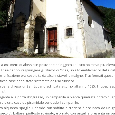
 881 metri di altezza in posizione soleggiata. E’ il sito abitativo più eleva
 Truia per poi raggiungere gli stavoli di Orias, un sito emblematico della cu
 la frazione era costituita da alcuni stavoli e malghe. Trasformati questi 
ntiche case sono state sistemate ad uso turistico.
ge la chiesa di San Lugano edificata attorno all’anno 1685. Il luogo sac
ità.
tangente alla porta d’ingresso, un campanile a pianta quadrata dotato di a
ra e una cuspide piramidale conclude il campanile.
nta alquanto spoglia. L’abside con soffitto a crociera è occupata da un g
 secolo). L’altare, piuttosto rovinato, è ornato con angeli e presenta un pa