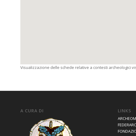
Visualizzazione delle schede relative a contesti archeologici visi
A CURA DI
LINKS
ARCHEOM
FEDERAR
FONDAZIO