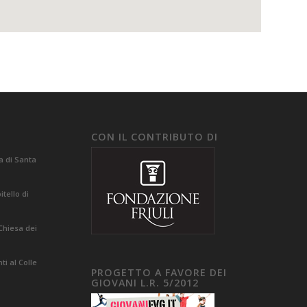
CON IL CONTRIBUTO DI
a di Santa
tello di
Chiesa dei
i al Colle
PROGETTO A FAVORE DEI
GIOVANI L.R. 5/2012