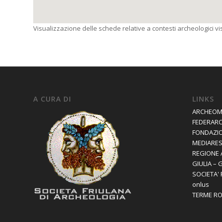
Visualizzazione delle schede relative a contesti archeologici visi
A CURA DI
LINKS
ARCHEOM
FEDERAR
FONDAZIO
MEDIARES 
REGIONE 
GIULIA – 
SOCIETA'
onlus
TERME R