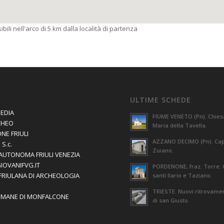
bili nell'arco di 5 km dalla località di partenza
ULTIME SCHEDE
EDIA
FIUME VENETO (Pn). Chies
CHEO
Maria della Tavella.
NE FRIULI
AZZANO DECIMO (Pn). Capi
S.c.
Zuiano.
AUTONOMA FRIULI VENEZIA
GIOVANIFVG.IT
PORDENONE, fraz. Torre. 
 FRIULANA DI ARCHEOLOGIA
santi Ilario e Taziano.
TRIESTE. Nuovi ritrovament
OMANE DI MONFALCONE
di san Giusto.