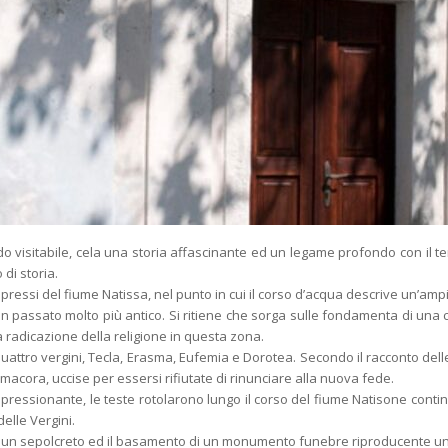
o visitabile, cela una storia affascinante ed un legame profondo con il terr
di storia.
nei pressi del fiume Natissa, nel punto in cui il corso d’acqua descrive un’am
un passato molto più antico. Si ritiene che sorga sulle fondamenta di una c
radicazione della religione in questa zona.
 quattro vergini, Tecla, Erasma, Eufemia e Dorotea. Secondo il racconto delle
acora, uccise per essersi rifiutate di rinunciare alla nuova fede.
pressionante, le teste rotolarono lungo il corso del fiume Natisone contin
elle Vergini.
 di un sepolcreto ed il basamento di un monumento funebre riproducente u