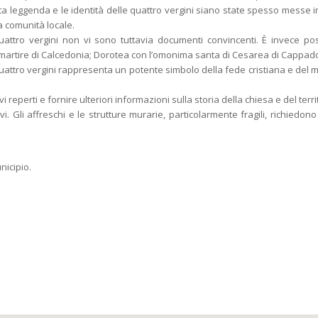
ggenda e le identità delle quattro vergini siano state spesso messe in re
a comunità locale.
e quattro vergini non vi sono tuttavia documenti convincenti. È invece po
a martire di Calcedonia; Dorotea con l’omonima santa di Cesarea di Cappado
uattro vergini rappresenta un potente simbolo della fede cristiana e del m
eperti e fornire ulteriori informazioni sulla storia della chiesa e del terri
. Gli affreschi e le strutture murarie, particolarmente fragili, richiedono
nicipio.