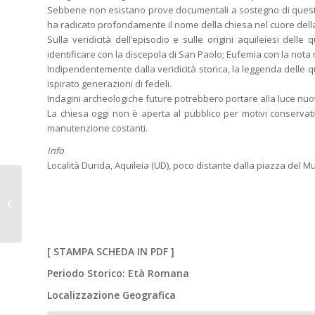
Sebbene non esistano prove documentali a sostegno di questa le
ha radicato profondamente il nome della chiesa nel cuore dell
Sulla veridicità dell’episodio e sulle origini aquileiesi dell
identificare con la discepola di San Paolo; Eufemia con la not
Indipendentemente dalla veridicità storica, la leggenda delle q
ispirato generazioni di fedeli.
Indagini archeologiche future potrebbero portare alla luce nuovi r
La chiesa oggi non è aperta al pubblico per motivi conservativi
manutenzione costanti.
Info
Località Durida, Aquileia (UD), poco distante dalla piazza del Mu
PRATO CARNICO (UD),
fraz. Truia. Chiesa di
San Lugano.
[
STAMPA SCHEDA IN PDF
]
Periodo Storico: Età Romana
Localizzazione Geografica