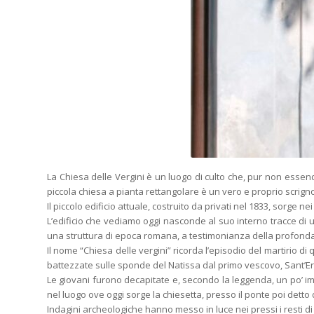
La Chiesa delle Vergini è un luogo di culto che, pur non essend
piccola chiesa a pianta rettangolare è un vero e proprio scrigno 
Il piccolo edificio attuale, costruito da privati nel 1833, sorge 
L’edificio che vediamo oggi nasconde al suo interno tracce di 
una struttura di epoca romana, a testimonianza della profonda 
Il nome “Chiesa delle vergini” ricorda l’episodio del martirio di
battezzate sulle sponde del Natissa dal primo vescovo, Sant’Erm
Le giovani furono decapitate e, secondo la leggenda, un po’ im
nel luogo ove oggi sorge la chiesetta, presso il ponte poi detto d
Indagini archeologiche hanno messo in luce nei pressi i resti