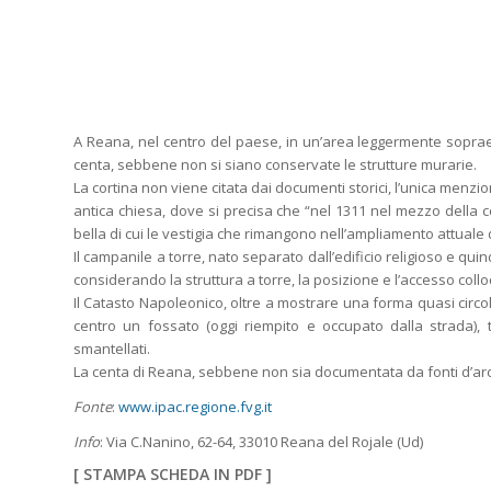
A Reana, nel centro del paese, in un’area leggermente soprael
centa, sebbene non si siano conservate le strutture murarie.
La cortina non viene citata dai documenti storici, l’unica menzi
antica chiesa, dove si precisa che “nel 1311 nel mezzo della
bella di cui le vestigia che rimangono nell’ampliamento attuale d
Il campanile a torre, nato separato dall’edificio religioso e q
considerando la struttura a torre, la posizione e l’accesso collo
Il Catasto Napoleonico, oltre a mostrare una forma quasi circol
centro un fossato (oggi riempito e occupato dalla strada), te
smantellati.
La centa di Reana, sebbene non sia documentata da fonti d’arch
Fonte
:
www.ipac.regione.fvg.it
Info
:
Via C.Nanino, 62-64, 33010 Reana del Rojale (Ud)
[
STAMPA SCHEDA IN PDF
]