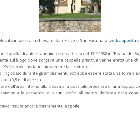
evata intorno alla chiesa di San Felice e San Fortunato (
vedi apposita 
one è quella di autore anonimo in un articolo del 13.9.1938 in “Reana del Ro
 centa sul luogo dove sorgeva una cappella primitiva venne eretta una ch
i XVIII secolo lasciano intravedere la struttura.”
uindi inglobato durante gli ampliamenti, potrebbe essere stata una torre d’a
cato a 3,5 m di altezza.
are dell’area intorno alla chiesa e la possibile presenza di una doppia cor
stimonia la presenza di alcuni edifici all’interno dell’area della centa
ivio, risulta ancora chiaramente leggibile.