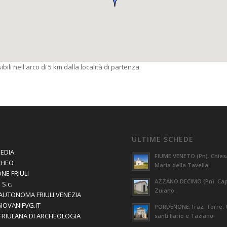
bili nell'arco di 5 km dalla località di partenza
ULTIME SCHEDE
EDIA
FIUME VENETO (Pn). Chies
CHEO
Maria della Tavella.
NE FRIULI
AZZANO DECIMO (Pn). Capi
S.c.
Zuiano.
AUTONOMA FRIULI VENEZIA
GIOVANIFVG.IT
PORDENONE, fraz. Torre. 
 FRIULANA DI ARCHEOLOGIA
santi Ilario e Taziano.