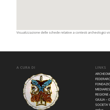
Visualizzazione delle schede relative a contesti archeologici visi
A CURA DI
LINKS
ARCHEOM
FEDERAR
FONDAZIO
MEDIARES 
REGIONE 
GIULIA – 
SOCIETA'
onlus