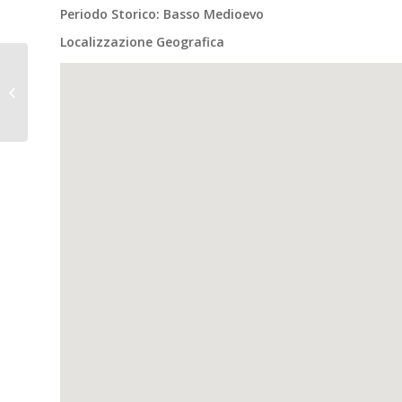
Periodo Storico: Basso Medioevo
Localizzazione Geografica
CARLINO (Ud), Casali
Feruglio, necropoli età
romana.