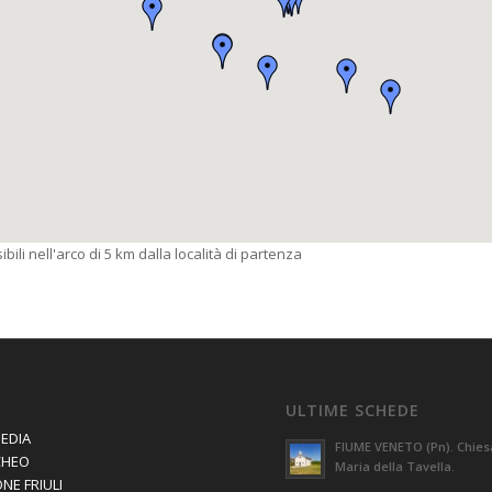
bili nell'arco di 5 km dalla località di partenza
ULTIME SCHEDE
EDIA
FIUME VENETO (Pn). Chies
CHEO
Maria della Tavella.
NE FRIULI