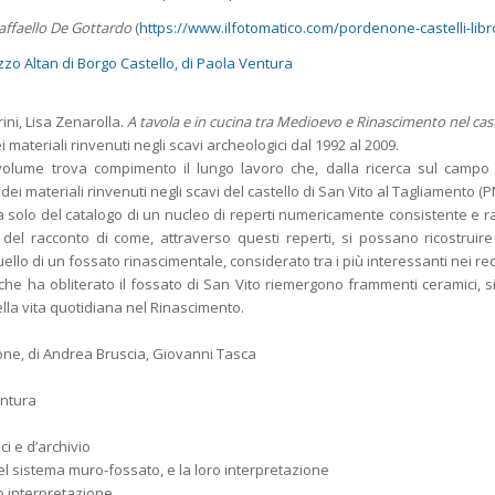
Raffaello De Gottardo
(
https://www.ilfotomatico.com/pordenone-castelli-libr
azzo Altan di Borgo Castello, di Paola Ventura
ini, Lisa Zenarolla.
A tavola e in cucina tra Medioevo e Rinascimento nel cast
 materiali rinvenuti negli scavi archeologici dal 1992 al 2009.
olume trova compimento il lungo lavoro che, dalla ricerca sul campo a
 dei materiali rinvenuti negli scavi del castello di San Vito al Tagliamento (P
ta solo del catalogo di un nucleo di reperti numericamente consistente e r
 del racconto di come, attraverso questi reperti, si possano ricostruire
ello di un fossato rinascimentale, considerato tra i più interessanti nei re
 che ha obliterato il fossato di San Vito riemergono frammenti ceramici, s
lla vita quotidiana nel Rinascimento.
ne, di Andrea Bruscia, Giovanni Tasca
entura
ci e d’archivio
 del sistema muro-fossato, e la loro interpretazione
ro interpretazione