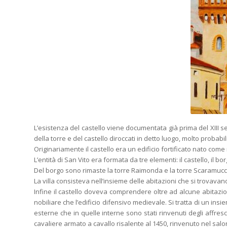
L’esistenza del castello viene documentata già prima del XIII s
della torre e del castello diroccati in detto luogo, molto probab
Originariamente il castello era un edificio fortificato nato come
L’entità di San Vito era formata da tre elementi: il castello, il borg
Del borgo sono rimaste la torre Raimonda e la torre Scaramuccia
La villa consisteva nell’insieme delle abitazioni che si trovavano 
Infine il castello doveva comprendere oltre ad alcune abitazio
nobiliare che l’edificio difensivo medievale. Si tratta di un insie
esterne che in quelle interne sono stati rinvenuti degli affre
cavaliere armato a cavallo risalente al 1450, rinvenuto nel sal