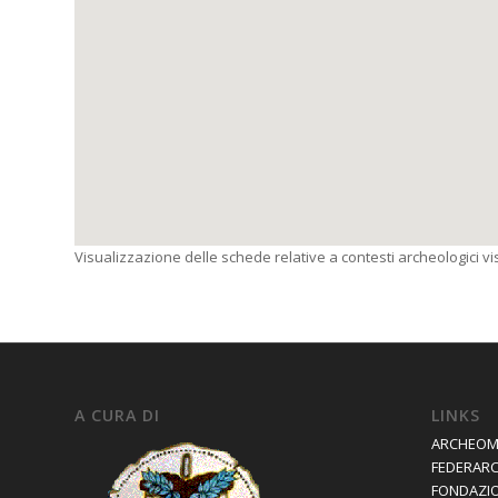
Visualizzazione delle schede relative a contesti archeologici visi
A CURA DI
LINKS
ARCHEOM
FEDERAR
FONDAZIO