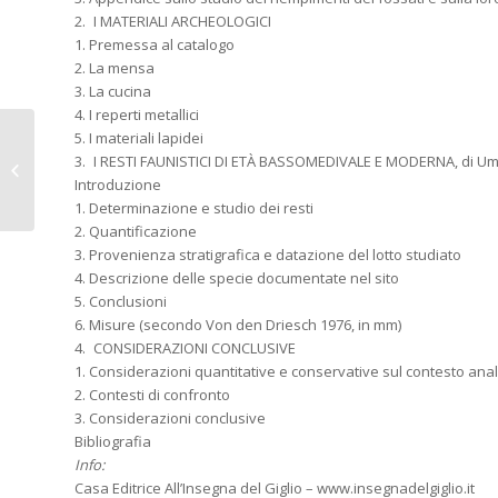
2. I MATERIALI ARCHEOLOGICI
1. Premessa al catalogo
2. La mensa
3. La cucina
4. I reperti metallici
5. I materiali lapidei
TRICESIMO (Ud).
3. I RESTI FAUNISTICI DI ETÀ BASSOMEDIVALE E MODERNA, di Um
Castello.
Introduzione
1. Determinazione e studio dei resti
2. Quantificazione
3. Provenienza stratigrafica e datazione del lotto studiato
4. Descrizione delle specie documentate nel sito
5. Conclusioni
6. Misure (secondo Von den Driesch 1976, in mm)
4. CONSIDERAZIONI CONCLUSIVE
1. Considerazioni quantitative e conservative sul contesto ana
2. Contesti di confronto
3. Considerazioni conclusive
Bibliografia
Info:
Casa Editrice All’Insegna del Giglio – www.insegnadelgiglio.it