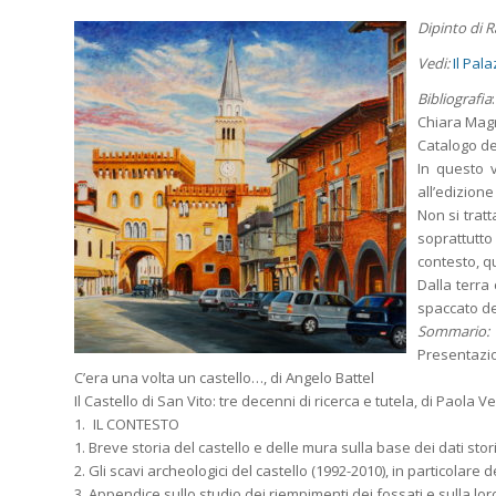
Dipinto di 
Vedi:
Il Pal
Bibliografia
:
Chiara Magr
Catalogo dei
In questo v
all’edizione
Non si trat
soprattutto
contesto, qu
Dalla terra
spaccato de
Sommario:
Presentazio
C’era una volta un castello…, di Angelo Battel
Il Castello di San Vito: tre decenni di ricerca e tutela, di Paola V
1. IL CONTESTO
1. Breve storia del castello e delle mura sulla base dei dati stori
2. Gli scavi archeologici del castello (1992-2010), in particolare
3. Appendice sullo studio dei riempimenti dei fossati e sulla lo