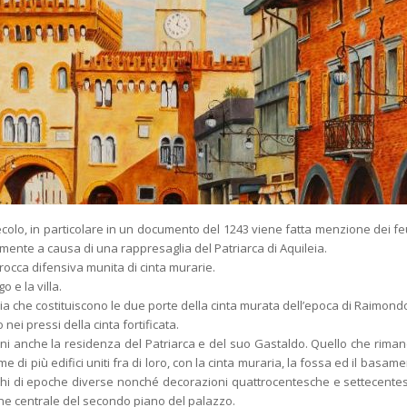
ecolo, in particolare in un documento del 1243 viene fatta menzione dei feu
ilmente a causa di una rappresaglia del Patriarca di Aquileia.
 rocca difensiva munita di cinta murarie.
o e la villa.
 che costituiscono le due porte della cinta murata dell’epoca di Raimondo de
nei pressi della cinta fortificata.
ni anche la residenza del Patriarca e del suo Gastaldo. Quello che rimane
me di più edifici uniti fra di loro, con la cinta muraria, la fossa ed il basa
schi di epoche diverse nonché decorazioni quattrocentesche e settecentes
one centrale del secondo piano del palazzo.