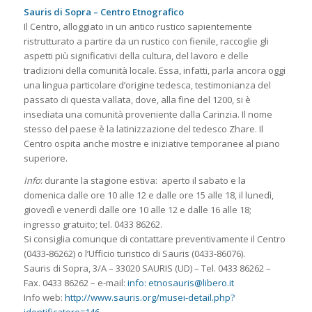
Sauris di Sopra – Centro Etnografico
Il Centro, alloggiato in un antico rustico sapientemente
ristrutturato a partire da un rustico con fienile, raccoglie gli
aspetti più significativi della cultura, del lavoro e delle
tradizioni della comunità locale. Essa, infatti, parla ancora oggi
una lingua particolare d’origine tedesca, testimonianza del
passato di questa vallata, dove, alla fine del 1200, si è
insediata una comunità proveniente dalla Carinzia. Il nome
stesso del paese è la latinizzazione del tedesco Zhare. Il
Centro ospita anche mostre e iniziative temporanee al piano
superiore.
Info
: durante la stagione estiva: aperto il sabato e la
domenica dalle ore 10 alle 12 e dalle ore 15 alle 18, il lunedì,
giovedì e venerdì dalle ore 10 alle 12 e dalle 16 alle 18;
ingresso gratuito; tel. 0433 86262.
Si consiglia comunque di contattare preventivamente il Centro
(0433-86262) o l’Ufficio turistico di Sauris (0433-86076).
Sauris di Sopra, 3/A – 33020 SAURIS (UD) – Tel. 0433 86262 –
Fax. 0433 86262 – e-mail:
info: etnosauris@libero.it
Info web:
http://www.sauris.org/musei-detail.php?