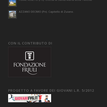
AZZANO DECIMO (Pn). Capitello di Zuiano.
CON IL CONTRIBUTO DI
PROGETTO A FAVORE DEI GIOVANI L.R. 5/2012