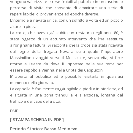
vengono valorizzate e rese fruibili al pubblico in un fascinoso
percorso di visita che consente di ammirare una serie di
reperti lapidei di provenienze ed epoche diverse.
L’interno è a navata unica, con un soffitto a volta ed un piccolo
altare in pietra.
La croce, che aveva già subito un restauro negli anni ‘80, è
stata oggetto di un accurato intervento che l’ha restituita
all’originaria fattura. Si racconta che la croce sia stata ricavata
dal legno della fregata Novara sulla quale l’imperatore
Massimiliano viaggiò verso il Messico e, senza vita, vi fece
ritorno a Trieste da dove fu riportato nella sua terra per
essere sepolto a Vienna, nella Cripta dei Cappuccini.
E’ aperta al pubblico ed è possibile visitarla in qualsiasi
momento della giornata.
La cappella è facilmente raggiungibile a piedi o in bicicletta, ed
è situata in una zona tranquilla e silenziosa, lontana dal
traffico e dal caos della città.
DMF
[
STAMPA SCHEDA IN PDF
]
Periodo Storico: Basso Medioevo