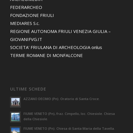
FEDERARCHEO
FONDAZIONE FRIULI
MEDIARES S.c.
REGIONE AUTONOMA FRIULI VENEZIA GIULIA –
GIOVANIFVG.IT
SOCIETA' FRIULANA DI ARCHEOLOGIA onlus
TERME ROMANE DI MONFALCONE
ULTIME SCHEDE
AZZANO DECIMO (Pn). Oratorio di Santa Croce.
FIUME VENETO (Pn), fraz. Cimpello, loc. Chiesiole. Chiesa
della Chiesiole.
FIUME VENETO (Pn). Chiesa di Santa Maria della Tavella.