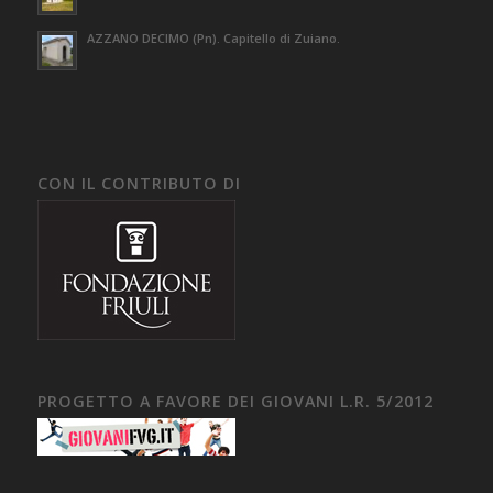
AZZANO DECIMO (Pn). Capitello di Zuiano.
CON IL CONTRIBUTO DI
PROGETTO A FAVORE DEI GIOVANI L.R. 5/2012