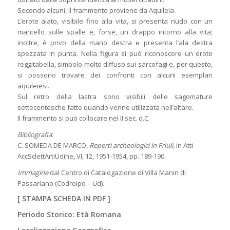
Secondo alcuni, il frammento proviene da Aquileia.
L’erote alato, visibile fino alla vita, si presenta nudo con un
mantello sulle spalle e, forse, un drappo intorno alla vita;
inoltre, è privo della mano destra e presenta l’ala destra
spezzata in punta. Nella figura si può riconoscere un erote
reggitabella, simbolo molto diffuso sui sarcofagi e, per questo,
si possono trovare dei confronti con alcuni esemplari
aquileiesi.
Sul retro della lastra sono visibili delle sagomature
settecentesche fatte quando venne utilizzata nell’altare.
Il frammento si può collocare nel II sec. d.C.
Bibliografia
:
C. SOMEDA DE MARCO,
Reperti archeologici in Friuli
, in Atti
AccSclettArtiUdine, VI, 12, 1951-1954, pp. 189-190.
Immagine
dal Centro di Catalogazione di Villa Manin di
Passariano (Codroipo – Ud).
[
STAMPA SCHEDA IN PDF
]
Periodo Storico: Età Romana