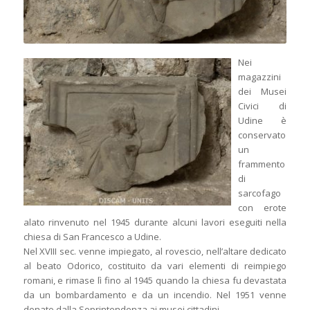
Nei
magazzini
dei Musei
Civici di
Udine è
conservato
un
frammento
di
sarcofago
con erote
alato rinvenuto nel 1945 durante alcuni lavori eseguiti nella
chiesa di San Francesco a Udine.
Nel XVIII sec. venne impiegato, al rovescio, nell’altare dedicato
al beato Odorico, costituito da vari elementi di reimpiego
romani, e rimase lì fino al 1945 quando la chiesa fu devastata
da un bombardamento e da un incendio. Nel 1951 venne
donato dalla Soprintendenza ai musei cittadini.