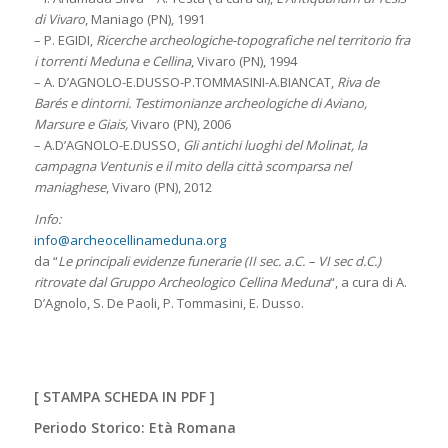
di Vivaro
, Maniago (PN), 1991
– P. EGIDI,
Ricerche archeologiche-topografiche nel territorio fra
i torrenti Meduna e Cellina
, Vivaro (PN), 1994
– A. D’AGNOLO-E.DUSSO-P.TOMMASINI-A.BIANCAT,
Riva de
Barés e dintorni. Testimonianze archeologiche di Aviano,
Marsure e Giais,
Vivaro (PN), 2006
– A.D’AGNOLO-E.DUSSO,
Gli antichi luoghi del Molinat, la
campagna Ventunis e il mito della città scomparsa nel
maniaghese
, Vivaro (PN), 2012
Info:
info@archeocellinameduna.org
da “
Le principali evidenze funerarie (II sec. a.C. – VI sec d.C.)
ritrovate dal Gruppo Archeologico Cellina Meduna
“, a cura di A.
D’Agnolo, S. De Paoli, P. Tommasini, E. Dusso.
[
STAMPA SCHEDA IN PDF
]
Periodo Storico: Età Romana