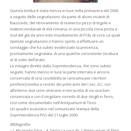
Questa tomba è stata messa in luce nella primavera del 2000
a seguito delle segnalazioni, da parte di alcuni vivaisti di
Rauscedo, del ritrovamento di numerosi pezzi di tegole e
mattoni modanati di età romana, in una piccola zona posta a
Sud del già da anni noto insediamento di Prâs di sora. Le quali
ripetute segnalazioni ci hanno spinto a effettuare un
sondaggio che ha subito evidenziato la presenza,
prontamente segnalata, di una qualche consistente struttura
al di sotto dell’arato.
Le indagini dirette dalla Soprintendenza, che sono subito
seguite, hanno messo in luce la parte interrata e ancora
conservata di una cosiddetta (e rarissima per i territori
periferici) tomba a recinto dei primi anni del I sec. d.C. con
all’interno due urne cinerarie in terracotta di cui una ben
conservata e con il singolare corredo di due strigili in ferro,
così come documentato nell’
Antiquarium
di Tesis.
Un quadro esaustivo nel comunicato stampa della
Soprintendenza FVG del 21 luglio 2000.
Bibliografia:
– I. Ahumada Silva – A. Testa ( a cura di),
L’Antiquarium di Tesis