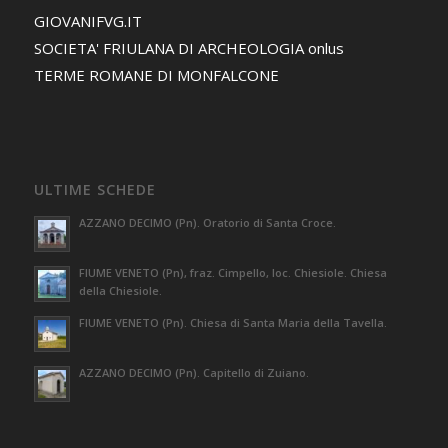
GIOVANIFVG.IT
SOCIETA' FRIULANA DI ARCHEOLOGIA onlus
TERME ROMANE DI MONFALCONE
ULTIME SCHEDE
AZZANO DECIMO (Pn). Oratorio di Santa Croce.
FIUME VENETO (Pn), fraz. Cimpello, loc. Chiesiole. Chiesa
della Chiesiole.
FIUME VENETO (Pn). Chiesa di Santa Maria della Tavella.
AZZANO DECIMO (Pn). Capitello di Zuiano.