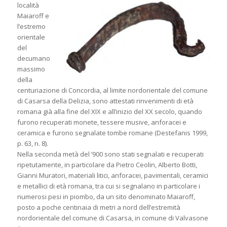
località
Maiaroff e
l’estremo
orientale
del
decumano
massimo
della
centuriazione di Concordia, al limite nordorientale del comune
di Casarsa della Delizia, sono attestati rinvenimenti di età
romana già alla fine del XIX e all’inizio del XX secolo, quando
furono recuperati monete, tessere musive, anforacei e
ceramica e furono segnalate tombe romane (Destefanis 1999,
p. 63, n. 8).
Nella seconda metà del ’900 sono stati segnalati e recuperati
ripetutamente, in particolare da Pietro Ceolin, Alberto Botti,
Gianni Muratori, materiali litici, anforacei, pavimentali, ceramici
e metallici di età romana, tra cui si segnalano in particolare i
numerosi pesi in piombo, da un sito denominato Maiaroff,
posto a poche centinaia di metri a nord dell’estremità
nordorientale del comune di Casarsa, in comune di Valvasone