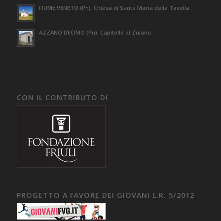
FIUME VENETO (Pn). Chiesa di Santa Maria della Tavella.
AZZANO DECIMO (Pn). Capitello di Zuiano.
CON IL CONTRIBUTO DI
PROGETTO A FAVORE DEI GIOVANI L.R. 5/2012