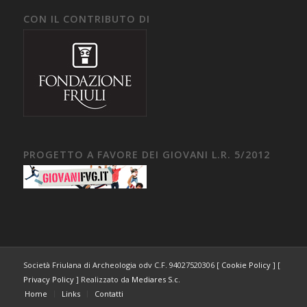
CON IL CONTRIBUTO DI
PROGETTO A FAVORE DEI GIOVANI L.R. 5/2012
Società Friulana di Archeologia odv C.F. 94027520306 [
Cookie Policy
] [
Privacy Policy
] Realizzato da
Mediares S.c.
Home
Links
Contatti