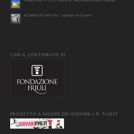
FIUME VENETO (Pn). Chiesa di Santa Maria della Tavella.
AZZANO DECIMO (Pn). Capitello di Zuiano.
CON IL CONTRIBUTO DI
PROGETTO A FAVORE DEI GIOVANI L.R. 5/2012