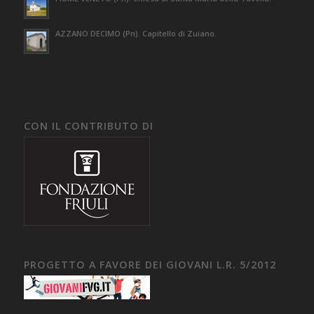
AZZANO DECIMO (Pn). Capitello di Zuiano.
CON IL CONTRIBUTO DI
PROGETTO A FAVORE DEI GIOVANI L.R. 5/2012