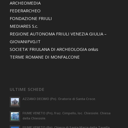
ARCHEOMEDIA
FEDERARCHEO
FONDAZIONE FRIULI
MEDIARES S.c.
REGIONE AUTONOMA FRIULI VENEZIA GIULIA –
GIOVANIFVG.IT
SOCIETA' FRIULANA DI ARCHEOLOGIA onlus
TERME ROMANE DI MONFALCONE
ULTIME SCHEDE
AZZANO DECIMO (Pn). Oratorio di Santa Croce.
FIUME VENETO (Pn), fraz. Cimpello, loc. Chiesiole. Chiesa
della Chiesiole.
FIUME VENETO (Pn). Chiesa di Santa Maria della Tavella.