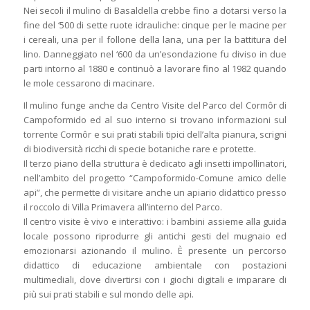
Nei secoli il mulino di Basaldella crebbe fino a dotarsi verso la
fine del ‘500 di sette ruote idrauliche: cinque per le macine per
i cereali, una per il follone della lana, una per la battitura del
lino. Danneggiato nel ‘600 da un’esondazione fu diviso in due
parti intorno al 1880 e continuò a lavorare fino al 1982 quando
le mole cessarono di macinare.
Il mulino funge anche da Centro Visite del Parco del Cormôr di
Campoformido ed al suo interno si trovano informazioni sul
torrente Cormôr e sui prati stabili tipici dell’alta pianura, scrigni
di biodiversità ricchi di specie botaniche rare e protette.
Il terzo piano della struttura è dedicato agli insetti impollinatori,
nell’ambito del progetto “Campoformido-Comune amico delle
api”, che permette di visitare anche un apiario didattico presso
il roccolo di Villa Primavera all’interno del Parco.
Il centro visite è vivo e interattivo: i bambini assieme alla guida
locale possono riprodurre gli antichi gesti del mugnaio ed
emozionarsi azionando il mulino. È presente un percorso
didattico di educazione ambientale con postazioni
multimediali, dove divertirsi con i giochi digitali e imparare di
più sui prati stabili e sul mondo delle api.