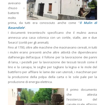
avevano
chiuso i
battenti
molto
prima, da tutti era conosciuto anche come “
Il Mulin di
Basandiele
“.
I documenti trecenteschi specificano che il mulino aveva
annessa una casa colonica con un cortile, stalle, aie e due
‘bearzi’ (cortili per gli animali).
Fino al 1700, oltre alle macchine che macinavano cereali, in tutti
i mulini erano presenti anche altre attività che dipendevano
dall’energia dell’acqua: il follone per la lavorazione dei panni
di lana, i pestelli per la lavorazione dei tessuti tessili come il
lino e la canapa, le seghe per tagliare la legna e le mole del
battiferro per affilare le lame dei vari utensili, i macchinari per
la produzione della polpa della carta o le sole pale per la
produzione di energia elettrica.
Il primo documento
che attesta
l’esistenza del
canale risale all’inizio