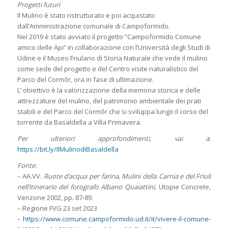
Progetti futuri
Il Mulino è stato ristrutturato e poi acquistato
dall’Amministrazione comunale di Campoformido.
Nel 2019 è stato avviato il progetto “Campoformido Comune
amico delle Api” in collaborazione con l’Università degli Studi di
Udine e il Museo Friulano di Storia Naturale che vede il mulino
come sede del progetto e del Centro visite naturalistico del
Parco del Cormôr, ora in fase di ultimazione.
L’ obiettivo è la valorizzazione della memoria storica e delle
attrezzature del mulino, del patrimonio ambientale dei prati
stabili e del Parco del Cormôr che si sviluppa lungo il corso del
torrente da Basaldella a Villa Primavera.
Per ulteriori approfondimenti, vai a
:
https://bit.ly/IlMulinodiBasaldella
Fonte:
– AA.VV.
Ruote d’acqua per farina, Mulini della Carnia e del Friuli
nell’itinerario del fotografo Albano Quaiattini,
Utopie Concrete,
Venzone 2002, pp. 87-89.
– Regione FVG 23 set 2023
–
https://www.comune.campoformido.ud.it/it/vivere-il-comune-