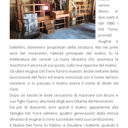
venne
diviso in
due parti e
dal 1880 i
Del Torre,
provetti
mugnai e
battiferri, divennero proprietari della struttura. Ma nei primi
anni del novecento, l’attività principale del mulino fu la
trebbiatura dei cereali. La ruota idraulica che azionava la
macchina è ancora al suo posto, sulla riva opposta del mulino.
Gli ultimi mugnai Del Torre furono maestri anche nell’arte della
lavorazione del ferro ed erano conosciuti con il nome del loro
mestiere, e in passato il mulino aveva il nome di
Mulin dai
Faris
.
Dopo un secolo le mole cessarono di macinare con Bruno e
suo figlio Gianni, alla metà degli anni Ottanta del Novecento.
Da più di duecento anni quindi il mulino appartenne alla
famiglia Del Torre (almeno quattro generazioni della stessa
dinastia di mugnai si sono succedute nella sua conduzione).
Il Mulino Del Torre fu l’ultimo a chiudere i battenti, quando il