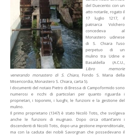
del Duecento: con un
atto notarile, rogato il
17 luglio 1217, il
patriarca Volchero
concedeva al
Monastero udinese
di S. Chiara l’uso
perpetuo di un
mulino tra Udine e
Basaldella (A.C.U.,
Libro memorie
venerando monastero di S. Chiara
, Fondo S. Maria della
Misericordia, Monastero S. Chiara, carta 5).
I documenti del notaio Pietro di Bressa di Campoformido sono
numerosi e ricchi di particolari per quanto riguarda i
proprietari, i toponimi, i luoghi, le funzioni e la gestione del
mulino.
Il primo proprietario (1347) è stato Nicolò Totis, che svolgeva
anche le funzioni di mugnaio. Dopo circa ottant’anni i
discendenti di Nicolò Totis, dopo una gestione imprenditoriale,
ma con la caduta dei nobili Savorgnan che possedevano il