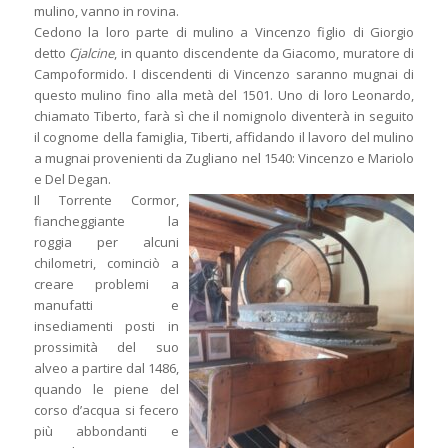
mulino, vanno in rovina.
Cedono la loro parte di mulino a Vincenzo figlio di Giorgio
detto
Cjalcine
, in quanto discendente da Giacomo, muratore di
Campoformido. I discendenti di Vincenzo saranno mugnai di
questo mulino fino alla metà del 1501. Uno di loro Leonardo,
chiamato Tiberto, farà sì che il nomignolo diventerà in seguito
il cognome della famiglia, Tiberti, affidando il lavoro del mulino
a mugnai provenienti da Zugliano nel 1540: Vincenzo e Mariolo
e Del Degan.
Il Torrente Cormor,
fiancheggiante la
roggia per alcuni
chilometri, cominciò a
creare problemi a
manufatti e
insediamenti posti in
prossimità del suo
alveo a partire dal 1486,
quando le piene del
corso d’acqua si fecero
più abbondanti e