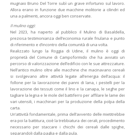
mugnaio Bruno Del Torre subì un grave infortunio sul lavoro.
Allora erano in funzione due macchine molitorie a cilindri ed
una a palmenti, ancora oggi ben conservate.
Il mulino oggi:
Nel 2023, ha riaperto al pubblico il Mulino di Basaldella,
preziosa testimonianza dell’economia rurale friulana e punto
di riferimento e d’incontro della comunità di una volta.
Realizzato lungo la Roggia di Udine, il mulino è oggi di
proprietà del Comune di Campoformido che ha avviato un
percorso di valorizzazione dell’edificio con le sue attrezzature.
Nell’antico mulino oltre alle macchine che macinavano cereali
si svolgevano altre attività legate all’energia dell’acqua: il
follone per la lavorazione dei panni di lana, i pestelli per la
lavorazione dei tessuti come il lino e la canapa, le seghe per
tagliare la legna e le mole del battiferro per affilare le lame dei
vari utensili, i macchinari per la produzione della polpa della
carta.
Un’attività fondamentale, prima dell’avvento delle mietitrebbie
era poi la battitura, cioè la trebbiatura dei cerali, procedimento
necessario per staccare i chicchi dei cereali dalle spighe,
separandoli dalla paglia e dalla pula.