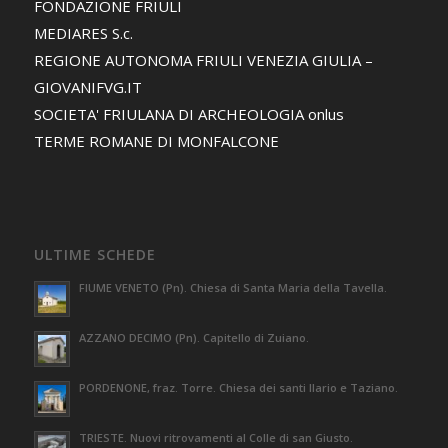
FONDAZIONE FRIULI
MEDIARES S.c.
REGIONE AUTONOMA FRIULI VENEZIA GIULIA –
GIOVANIFVG.IT
SOCIETA' FRIULANA DI ARCHEOLOGIA onlus
TERME ROMANE DI MONFALCONE
ULTIME SCHEDE
FIUME VENETO (Pn). Chiesa di Santa Maria della Tavella.
AZZANO DECIMO (Pn). Capitello di Zuiano.
PORDENONE, fraz. Torre. Chiesa dei santi Ilario e Taziano.
TRIESTE. Nuovi ritrovamenti al Colle di san Giusto.