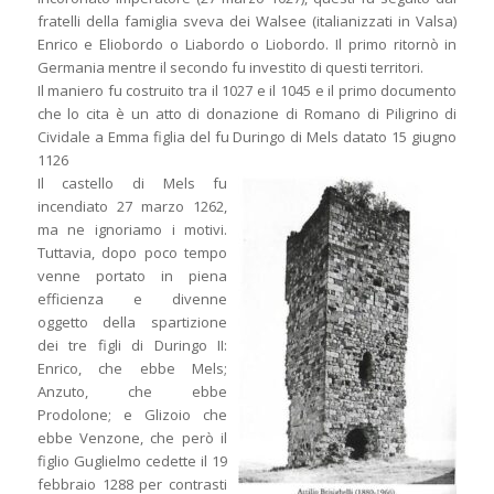
fratelli della famiglia sveva dei Walsee (italianizzati in Valsa)
Enrico e Eliobordo o Liabordo o Liobordo. Il primo ritornò in
Germania mentre il secondo fu investito di questi territori.
Il maniero fu costruito tra il 1027 e il 1045 e il primo documento
che lo cita è un atto di donazione di Romano di Piligrino di
Cividale a Emma figlia del fu Duringo di Mels datato 15 giugno
1126
Il castello di Mels fu
incendiato 27 marzo 1262,
ma ne ignoriamo i motivi.
Tuttavia, dopo poco tempo
venne portato in piena
efficienza e divenne
oggetto della spartizione
dei tre figli di Duringo II:
Enrico, che ebbe Mels;
Anzuto, che ebbe
Prodolone; e Glizoio che
ebbe Venzone, che però il
figlio Guglielmo cedette il 19
febbraio 1288 per contrasti