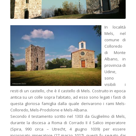
In località
Mels, nel
comune di
Colloredo
di Monte
Albano, in
provincia di
Udine,
sono
visibili i
resti di un castello, che è il castello di Mels. Costruito in epoca
antica su un colle sopra l’abitato, ad esso sono legati i fasti di
questa gloriosa famiglia dalla quale derivarono i rami Mels-
Colloredo, Mels-Prodolone e Mels-Albana.
Secondo il testamento scritto nel 1303 da Guglielmo di Mels,
durante la discesa a Roma di Corrado II il Salico imperatore
(Spira, 990 circa – Utrecht, 4 giugno 1039) per essere
incoronato imperatore (27 marzo 1027), questi fu seguito dai