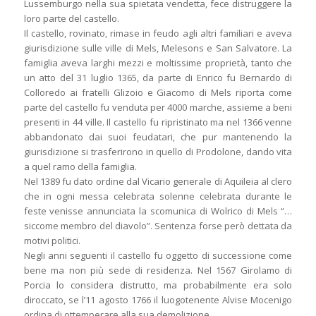
Lussemburgo nella sua spietata vendetta, fece distruggere la
loro parte del castello.
Il castello, rovinato, rimase in feudo agli altri familiari e aveva
giurisdizione sulle ville di Mels, Melesons e San Salvatore. La
famiglia aveva larghi mezzi e moltissime proprietà, tanto che
un atto del 31 luglio 1365, da parte di Enrico fu Bernardo di
Colloredo ai fratelli Glizoio e Giacomo di Mels riporta come
parte del castello fu venduta per 4000 marche, assieme a beni
presenti in 44 ville. Il castello fu ripristinato ma nel 1366 venne
abbandonato dai suoi feudatari, che pur mantenendo la
giurisdizione si trasferirono in quello di Prodolone, dando vita
a quel ramo della famiglia.
Nel 1389 fu dato ordine dal Vicario generale di Aquileia al clero
che in ogni messa celebrata solenne celebrata durante le
feste venisse annunciata la scomunica di Wolrico di Mels “…
siccome membro del diavolo”. Sentenza forse però dettata da
motivi politici.
Negli anni seguenti il castello fu oggetto di successione come
bene ma non più sede di residenza. Nel 1567 Girolamo di
Porcia lo considera distrutto, ma probabilmente era solo
diroccato, se l’11 agosto 1766 il luogotenente Alvise Mocenigo
ordina di ottemperare alla sua demolizione.