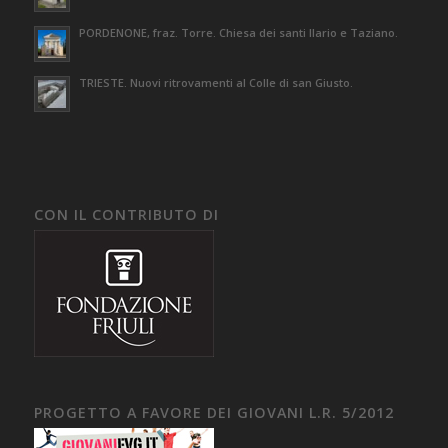
PORDENONE, fraz. Torre. Chiesa dei santi Ilario e Taziano.
TRIESTE. Nuovi ritrovamenti al Colle di san Giusto.
CON IL CONTRIBUTO DI
PROGETTO A FAVORE DEI GIOVANI L.R. 5/2012