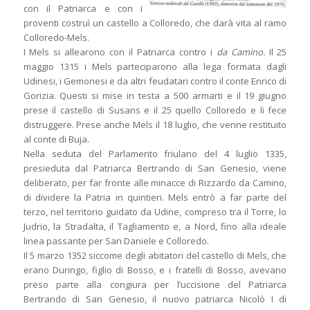
con il Patriarca e con i
proventi costruì un castello a Colloredo, che darà vita al ramo
Colloredo-Mels.
I Mels si allearono con il Patriarca contro i
da Camino.
Il 25
maggio 1315 i Mels parteciparono alla lega formata dagli
Udinesi, i Gemonesi e da altri feudatari contro il conte Enrico di
Gorizia. Questi si mise in testa a 500 armarti e il 19 giugno
prese il castello di Susans e il 25 quello Colloredo e li fece
distruggere. Prese anche Mels il 18 luglio, che venne restituito
al conte di Buja.
Nella seduta del Parlamento friulano del 4 luglio 1335,
presieduta dal Patriarca Bertrando di San Genesio, viene
deliberato, per far fronte alle minacce di Rizzardo da Camino,
di dividere la Patria in quintieri. Mels entrò a far parte del
terzo, nel territorio guidato da Udine, compreso tra il Torre, lo
Judrio, la Stradalta, il Tagliamento e, a Nord, fino alla ideale
linea passante per San Daniele e Colloredo.
Il 5 marzo 1352 siccome degli abitatori del castello di Mels, che
erano Duringo, figlio di Bosso, e i fratelli di Bosso, avevano
preso parte alla congiura per l’uccisione del Patriarca
Bertrando di San Genesio, il nuovo patriarca Nicolò I di