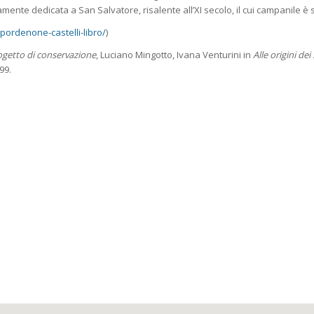
amente dedicata a San Salvatore, risalente all’XI secolo, il cui campanile è s
pordenone-castelli-libro/
)
rogetto di conservazione
, Luciano Mingotto, Ivana Venturini in
Alle origini dei s
999.