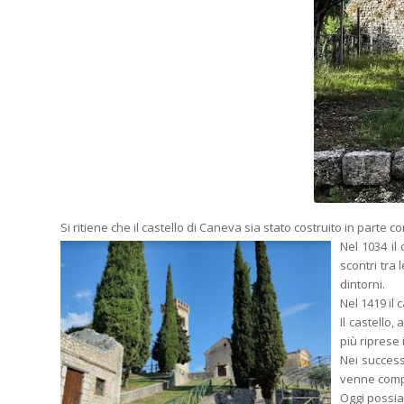
Si ritiene che il castello di Caneva sia stato costruito in part
Nel 1034 il
scontri tra
dintorni.
Nel 1419 il 
Il castello
più riprese il
Nei success
venne compl
Oggi possiam