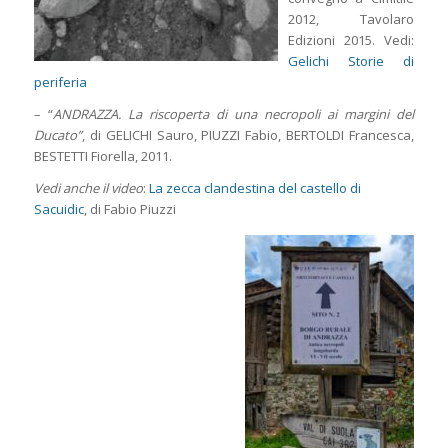
2012, Tavolaro
Edizioni 2015. Vedi:
Gelichi Storie di
periferia
– “
ANDRAZZA. La riscoperta di una necropoli ai margini del
Ducato”
, di GELICHI Sauro, PIUZZI Fabio, BERTOLDI Francesca,
BESTETTI Fiorella, 2011.
Vedi anche il video
:
La zecca clandestina del castello di
Sacuidic
, di Fabio Piuzzi