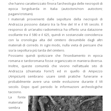
che hanno caratterizzato finora l’archeologia delle necropoli di
epoca longobarda in Italia (autoctoni/non autoctoni;
pagani/cristiani).
I materiali provenienti dalle sepolture della necropoli di
Andrazza possono datarsi tra la fine del VI e il VII secolo. Il
responso di un’analisi radiometrica ha offerto una datazione
oscillante tra il 580 e il 625, quindi in sostanziale coincidenza
con la cronologia alta del cimitero desumibile dagli altri
materiali di corredo. In ogni modo, nulla vieta di pensare che
sia la sepoltura più tarda del cimitero.
Possiamo quindi ipotizzare che l’insediamento in epoca
romana e tardoromana fosse organizzato in maniera diversa.
Inoltre, queste comunità che vivono nell’attuale sito di
Andrazza (chiamata Forni?) ed in quello di Ampezzo
(
Ampicium
) sembrano usare simili pratiche funerarie e
probabilmente avere una simile evoluzione durante il VII
secolo. Dopo quel periodo le informazioni archeologiche
tacciono.
La fonte
materiale
sembra