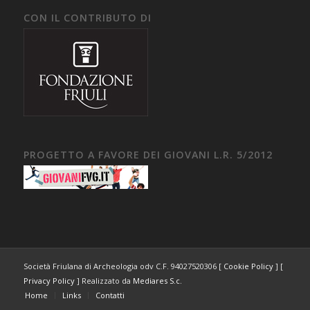
CON IL CONTRIBUTO DI
PROGETTO A FAVORE DEI GIOVANI L.R. 5/2012
Società Friulana di Archeologia odv C.F. 94027520306 [
Cookie Policy
] [
Privacy Policy
] Realizzato da
Mediares S.c.
Home
Links
Contatti