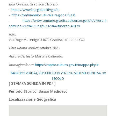
una fortezza,
Gradisca d’Isonzo.
–
https://www.borghibellifvg.it/it
–
https://patrimonioculturale.regione.fvg.it
–
https://www.comune.gradiscadisonzo.go.it/it/vivere-il-
comune-232943/luoghi-232944/itinerari-48179
Info:
Via Doge Mocenigo, 34072 Gradisca d’Isonzo GO.
Data ultima verifica
: ottobre 2025.
Autore del testo
: Martina Caliendo.
Immagine fonte
:
https://raptor.cultura.gov.it/mappa.php#
TAGS:
POLVERIERA
,
REPUBBLICA DI VENEZIA
,
SISTEMA DI DIFESA
,
XV
SECOLO
[
STAMPA SCHEDA IN PDF
]
Periodo Storico: Basso Medioevo
Localizzazione Geografica