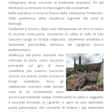
Voltapicàra, dove, secondo la tradizione popolare, fin dal
Medioevo avvenivano le impiccagioni dei condannati.
Nelle vicinanze si trova la Chiesa della Santissima Trinità (sec.
XVIII), pertinenza della residenza signorile dei conti di
Maniago.
Svoltando a sinistra, dopo aver oltrepassato un arco in sasso
di recente costruzione, incomincia la salita al colle di San
Giacomo lungo la Strada Valpiccola, totalmente asfaltata e
facilmente percorribile, immersa nel rigoglioso bosco
pedemontano.
All’altezza del primo tornante era
collocata la porta
castri,
l’accesso
principale sul giro di mura
castellane più esterno (secondo
zirone). Da questo punto iniziava il
borgo castellano, dove gli
habitatores
vivevano nelle piccole
case le cui fondamenta sono
ancora parzialmente visibili. Continuando la salita e raggiunto
il secondo tornante, lo sguardo si apre su uno splendido
punto panoramico che consente di vedere i più importanti