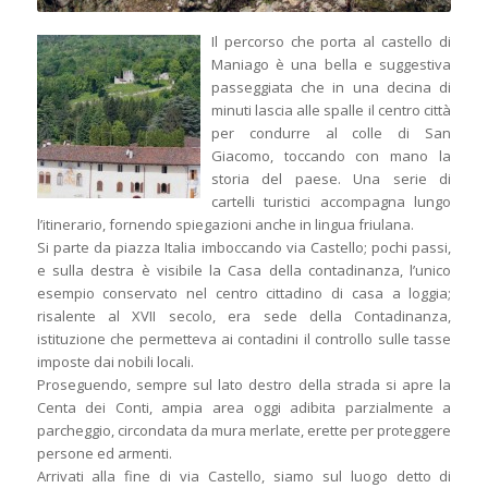
Il percorso che porta al castello di
Maniago è una bella e suggestiva
passeggiata che in una decina di
minuti lascia alle spalle il centro città
per condurre al colle di San
Giacomo, toccando con mano la
storia del paese. Una serie di
cartelli turistici accompagna lungo
l’itinerario, fornendo spiegazioni anche in lingua friulana.
Si parte da piazza Italia imboccando via Castello; pochi passi,
e sulla destra è visibile la Casa della contadinanza, l’unico
esempio conservato nel centro cittadino di casa a loggia;
risalente al XVII secolo, era sede della Contadinanza,
istituzione che permetteva ai contadini il controllo sulle tasse
imposte dai nobili locali.
Proseguendo, sempre sul lato destro della strada si apre la
Centa dei Conti, ampia area oggi adibita parzialmente a
parcheggio, circondata da mura merlate, erette per proteggere
persone ed armenti.
Arrivati alla fine di via Castello, siamo sul luogo detto di