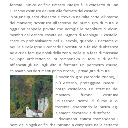
feritoie. L’unico edificio rimasto integro è la chiesetta di San
Giacomo costruita davanti alla facciata del castello.
In origine questa chiesetta si trovava nell’alta corte, all’interno
del maniero; ricostruita all’esterno del primo giro di mura, è
oggi una cappella privata che accoglie le sepolture di alcuni
membri dell’estinta casata dei Signori di Maniago. Il castello,
costruito probabilmente nel XII secolo, quando il Patriarca di
Aquileja Pellegrino II concede l’investitura a feudo di abitanza
ad alcune famiglie nobili della zona, nella sua fase di massimo
sviluppo architettonico, si componeva di torri e di edifici
affiancati gli uni agli altri a formare un perimetro chiuso,
chiamato nei documenti primo zirone, il primo giro di mura.
Il secondo giro (secondo zirone), il
più esterno, proteggeva invece il
borgo castellano. Le strutture del
maniero furono costruite
utilizzando ciottoli di fiume e di
torrente, riservando la pietra agli
elementi decorativi e di rinforzo.
I documenti antichi tramandano i
nomi dei singoli edifici che iniziano a comparire nelle carte tra