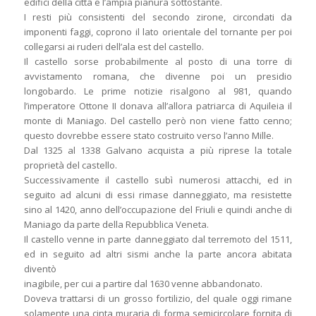
edifici della città e l’ampia pianura sottostante.
I resti più consistenti del secondo zirone, circondati da
imponenti faggi, coprono il lato orientale del tornante per poi
collegarsi ai ruderi dell’ala est del castello.
Il castello sorse probabilmente al posto di una torre di
avvistamento romana, che divenne poi un presidio
longobardo. Le prime notizie risalgono al 981, quando
l’imperatore Ottone II donava all’allora patriarca di Aquileia il
monte di Maniago. Del castello però non viene fatto cenno;
questo dovrebbe essere stato costruito verso l’anno Mille.
Dal 1325 al 1338 Galvano acquista a più riprese la totale
proprietà del castello.
Successivamente il castello subì numerosi attacchi, ed in
seguito ad alcuni di essi rimase danneggiato, ma resistette
sino al 1420, anno dell’occupazione del Friuli e quindi anche di
Maniago da parte della Repubblica Veneta.
Il castello venne in parte danneggiato dal terremoto del 1511,
ed in seguito ad altri sismi anche la parte ancora abitata
diventò
inagibile, per cui a partire dal 1630 venne abbandonato.
Doveva trattarsi di un grosso fortilizio, del quale oggi rimane
solamente una cinta muraria di forma semicircolare fornita di