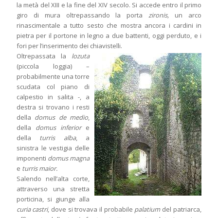
la metà del XIII e la fine del XIV secolo. Si accede entro il primo
giro di mura oltrepassando la porta
zironis,
un arco
rinascimentale a tutto sesto che mostra ancora i cardini in
pietra per il portone in legno a due battenti, oggi perduto, e i
fori per l’inserimento dei chiavistelli.
Oltrepassata la
lozuta
(piccola loggia) –
probabilmente una torre
scudata col piano di
calpestio in salita -, a
destra si trovano i resti
della
domus de medio
,
della
domus inferior
e
della
turris alba
, a
sinistra le vestigia delle
imponenti
domus magna
e
turris maior.
Salendo nell’alta corte,
attraverso una stretta
porticina, si giunge alla
curia castri
, dove si trovava il probabile
palatium
del patriarca,