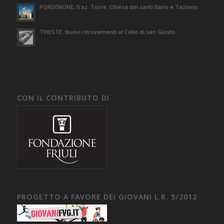
PORDENONE, fraz. Torre. Chiesa dei santi Ilario e Taziano.
TRIESTE. Nuovi ritrovamenti al Colle di san Giusto.
CON IL CONTRIBUTO DI
PROGETTO A FAVORE DEI GIOVANI L.R. 5/2012