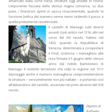
affiancato dalla
turris fracta
, strutture oggi andate in rovina.
L’imponente facciata della
domus magna
conserva, su due
piani, i finestroni aperti in epoca rinascimentale, quando la
funzione bellica del maniero venne meno cedendo il passo a
quella prettamente residenziale.
Il castello di Maniago subì diversi
assedi: il più antico nel 1216, altri nel
corso del XIV secolo, l’ultimo nel
1420, quando la Repubblica di
Venezia, determinata a conquistare
il Friuli, costrinse i maniaghesi alla
resa firmata il 5 giugno dello stesso
anno dal nobile Bartolomeo di
Maniago. Il violento terremoto che colpì la regione nel 1511
danneggiò anche il maniero maniaghese compromettendone
le strutture – verosimilmente non più riattate – e portando così
all’abbandono del castello, avvenuto nei primi decenni del XVII
secolo.
Dipinto di
Raffaello