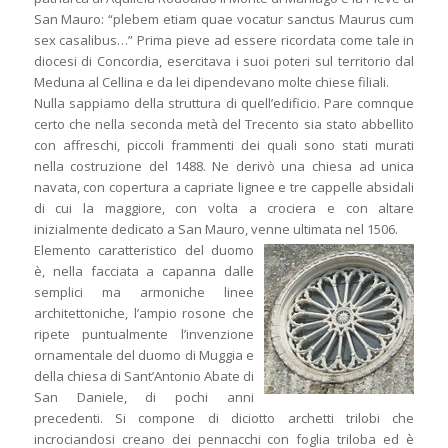
San Mauro: “plebem etiam quae vocatur sanctus Maurus cum
sex casalibus…” Prima pieve ad essere ricordata come tale in
diocesi di Concordia, esercitava i suoi poteri sul territorio dal
Meduna al Cellina e da lei dipendevano molte chiese filiali.
Nulla sappiamo della struttura di quell’edificio. Pare comnque
certo che nella seconda metà del Trecento sia stato abbellito
con affreschi, piccoli frammenti dei quali sono stati murati
nella costruzione del 1488. Ne derivò una chiesa ad unica
navata, con copertura a capriate lignee e tre cappelle absidali
di cui la maggiore, con volta a crociera e con altare
inizialmente dedicato a San Mauro, venne ultimata nel 1506.
Elemento caratteristico del duomo
è, nella facciata a capanna dalle
semplici ma armoniche linee
architettoniche, l’ampio rosone che
ripete puntualmente l’invenzione
ornamentale del duomo di Muggia e
della chiesa di Sant’Antonio Abate di
San Daniele, di pochi anni
precedenti. Si compone di diciotto archetti trilobi che
incrociandosi creano dei pennacchi con foglia triloba ed è