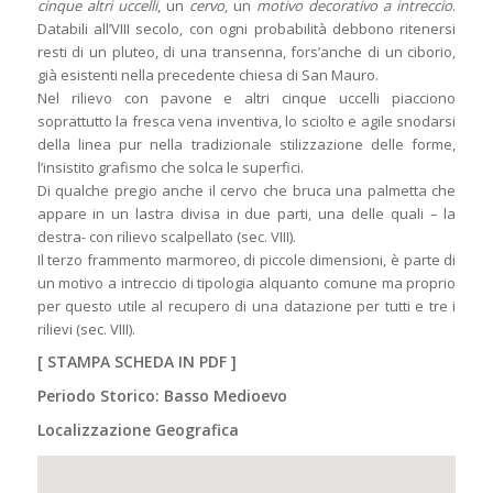
cinque altri uccelli
, un
cervo
, un
motivo decorativo a intreccio
.
Databili all’VIII secolo, con ogni probabilità debbono ritenersi
resti di un pluteo, di una transenna, fors’anche di un ciborio,
già esistenti nella precedente chiesa di San Mauro.
Nel rilievo con pavone e altri cinque uccelli piacciono
soprattutto la fresca vena inventiva, lo sciolto e agile snodarsi
della linea pur nella tradizionale stilizzazione delle forme,
l’insistito grafismo che solca le superfici.
Di qualche pregio anche il cervo che bruca una palmetta che
appare in un lastra divisa in due parti, una delle quali – la
destra- con rilievo scalpellato (sec. VIII).
Il terzo frammento marmoreo, di piccole dimensioni, è parte di
un motivo a intreccio di tipologia alquanto comune ma proprio
per questo utile al recupero di una datazione per tutti e tre i
rilievi (sec. VIII).
[
STAMPA SCHEDA IN PDF
]
Periodo Storico: Basso Medioevo
Localizzazione Geografica