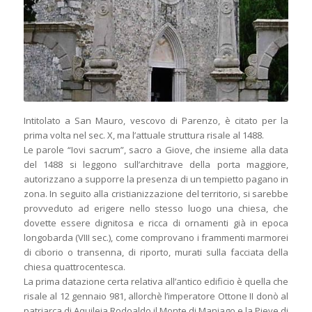
Intitolato a San Mauro, vescovo di Parenzo, è citato per la
prima volta nel sec. X, ma l’attuale struttura risale al 1488.
Le parole “Iovi sacrum”, sacro a Giove, che insieme alla data
del 1488 si leggono sull’architrave della porta maggiore,
autorizzano a supporre la presenza di un tempietto pagano in
zona. In seguito alla cristianizzazione del territorio, si sarebbe
provveduto ad erigere nello stesso luogo una chiesa, che
dovette essere dignitosa e ricca di ornamenti già in epoca
longobarda (VIII sec.), come comprovano i frammenti marmorei
di ciborio o transenna, di riporto, murati sulla facciata della
chiesa quattrocentesca.
La prima datazione certa relativa all’antico edificio è quella che
risale al 12 gennaio 981, allorchè l’imperatore Ottone II donò al
patriarca di Aquileia Rodoaldo il Monte di Maniago e la Pieve di