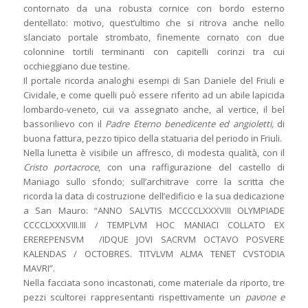
contornato da una robusta cornice con bordo esterno
dentellato: motivo, quest’ultimo che si ritrova anche nello
slanciato portale strombato, finemente cornato con due
colonnine tortili terminanti con capitelli corinzi tra cui
occhieggiano due testine.
Il portale ricorda analoghi esempi di San Daniele del Friuli e
Cividale, e come quelli può essere riferito ad un abile lapicida
lombardo-veneto, cui va assegnato anche, al vertice, il bel
bassorilievo con il
Padre Eterno benedicente ed angioletti,
di
buona fattura, pezzo tipico della statuaria del periodo in Friuli.
Nella lunetta è visibile un affresco, di modesta qualità, con il
Cristo portacroce
, con una raffigurazione del castello di
Maniago sullo sfondo; sull’architrave corre la scritta che
ricorda la data di costruzione dell’edificio e la sua dedicazione
a San Mauro: “ANNO SALVTIS MCCCCLXXXVIII OLYMPIADE
CCCCLXXXVIII.III / TEMPLVM HOC MANIACI COLLATO EX
EREREPENSVM /IDQUE JOVI SACRVM OCTAVO POSVERE
KALENDAS / OCTOBRES. TITVLVM ALMA TENET CVSTODIA
MAVRI”.
Nella facciata sono incastonati, come materiale da riporto, tre
pezzi scultorei rappresentanti rispettivamente un
pavone e