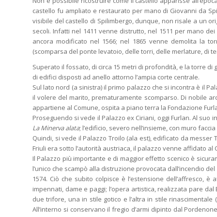
Non è possibile ricostruire come il castello apparisse all’epoc
castello fu ampliato e restaurato per mano di Giovanni da Spili
visibile del castello di Spilimbergo, dunque, non risale a un o
secoli. Infatti nel 1411 venne distrutto, nel 1511 per mano dei
ancora modificato nel 1566; nel 1865 venne demolita la torri
(scomparsa del ponte levatoio, delle torri, delle merlature, di t
Superato il fossato, di circa 15 metri di profondità, e la torre d
di edifici disposti ad anello attorno l’ampia corte centrale.
Sul lato nord (a sinistra) il primo palazzo che si incontra è il
il volere del marito, prematuramente scomparso. Di nobile arch
appartiene al Comune, ospita a piano terra la Fondazione Furlan
Proseguendo si vede il Palazzo ex Ciriani, oggi Furlan. Al suo i
La Minerva alata
; l’edificio, severo nell’insieme, con muro faccia
Quindi, si vede il Palazzo Troilo (ala est), edificato da messer
Friuli era sotto l’autorità austriaca, il palazzo venne affidato
Il Palazzo più importante e di maggior effetto scenico è sicuram
l’unico che scampò alla distruzione provocata dall’incendio del 1
1574. Ciò che subito colpisce è l’estensione dell’affresco, è
impennati, dame e paggi; l’opera artistica, realizzata pare dal B
due trifore, una in stile gotico e l’altra in stile rinascimental
All’interno si conservano il fregio d’armi dipinto dal Pordenon