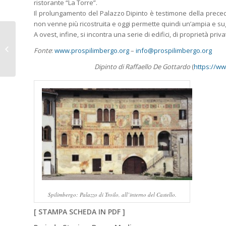
ristorante “La Torre”.
Il prolungamento del Palazzo Dipinto è testimone della precede
non venne più ricostruita e oggi permette quindi un’ampia e su
A ovest, infine, si incontra una serie di edifici, di proprietà p
KLAGENFURT (A). Il
Fonte
:
www.prospilimbergo.org
–
info@prospilimbergo.org
Museo Archeologico.
Dipinto di Raffaello De Gottardo
(
https://ww
Spilimbergo: Palazzo di Troilo, all’interno del Castello.
[
STAMPA SCHEDA IN PDF
]