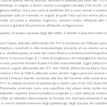
a, poiché questo venne distrutto, demolito e ampliato più volte. Nel 1313 è
mbergo, in seguito a diversi assedi susseguitisi durante il XIII secolo. Ci
riginario edificio, ma a una serie di modifiche che si sono venute a somma
 popolani subì un incendio, in seguito al quale l’ala sud non venne più ric
cella sul ponte e ampliato l’ingresso, vennero inoltre effettuati altri
errazze e giardini) che portarono all’attuale configurazione.
i guardia, un tempo separata dagli altri edifici, il castello si presenta come
 Palazzo Tadea, distrutto dall’incendio del 1511 e ricostruito nel 1566 per 
itettura, ricostruito in stile rinascimentale, presenta al suo interno un 
 e, all’ultimo piano, la sede del Centro Ricerca e Archiviazione Fotografica
nterno si trova un fregio di 11 metri di lunghezza e tre medaglioni in stuc
 a vista, presenta finestre di pietra in stile rinascimentale. Oggi il palazzo è
 Troilo in seguito all’incendio del 1511. Nel 1544 fu affrescato da Marco Tiu
 al Comune e fino al 1968 fu utilizzato come carcere. Oggi si possono ancora 
ente il Palazzo Dipinto, ricostruito alla fine del Trecento sulle rovine di u
511. Fu abitato da Irene di Spilimbergo e ospitò Carlo V nel 1532, Bona Sfor
 affascinante osservare come una superficie così ampia viene risolta mes
ellunello, esprime ancora la bellezza originale e i colori utilizzati conferi
e (1582); ad abbellire ulteriormente la facciata non mancano elementi in pie
e e i vecchi stemmi marmorei degli Spilimbergo, degli Zuccola, dei Solimber