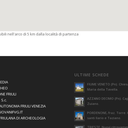
bili nell'arco di 5 km dalla località di partenza
ULTIME SCHEDE
EDIA
FIUME VENETO (Pn). Chies
CHEO
Maria della Tavella.
NE FRIULI
AZZANO DECIMO (Pn). Capi
S.c.
Zuiano.
AUTONOMA FRIULI VENEZIA
GIOVANIFVG.IT
PORDENONE, fraz. Torre. 
 FRIULANA DI ARCHEOLOGIA
santi Ilario e Taziano.
TRIESTE. Nuovi ritrovament