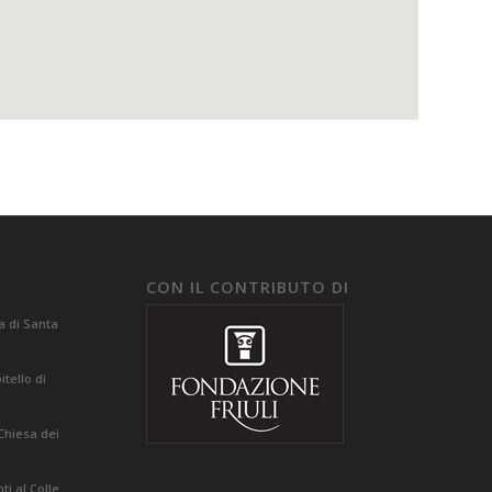
CON IL CONTRIBUTO DI
a di Santa
tello di
Chiesa dei
i al Colle