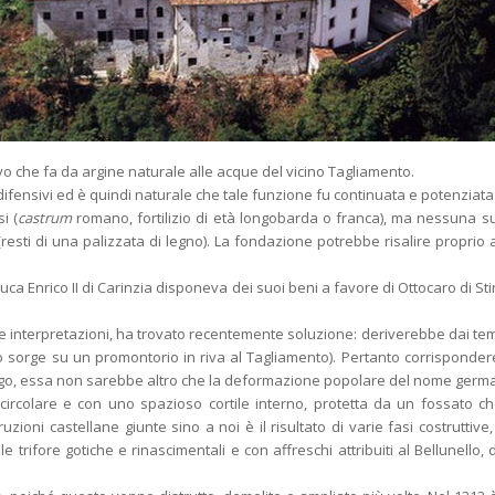
evo che fa da argine naturale alle acque del vicino Tagliamento.
ifensivi ed è quindi naturale che tale funzione fu continuata e potenziata 
i (
castrum
romano, fortilizio di età longobarda o franca), ma nessuna su
o (resti di una palizzata di legno). La fondazione potrebbe risalire proprio 
uca Enrico II di Carinzia disponeva dei suoi beni a favore di Ottocaro di Sti
e interpretazioni, ha trovato recentemente soluzione: deriverebbe dai te
tello sorge su un promontorio in riva al Tagliamento). Pertanto corrispondere
rgo, essa non sarebbe altro che la deformazione popolare del nome germa
ircolare e con uno spazioso cortile interno, protetta da un fossato c
ioni castellane giunte sino a noi è il risultato di varie fasi costruttive, 
trifore gotiche e rinascimentali e con affreschi attribuiti al Bellunello, da