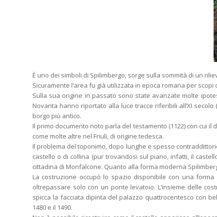
È uno dei simboli di Spilimbergo, sorge sulla sommità di un rili
Sicuramente l’area fu già utilizzata in epoca romana per scopi d
Sulla sua origine in passato sono state avanzate molte ipotes
Novanta hanno riportato alla luce tracce riferibili all’XI secol
borgo più antico.
Il primo documento noto parla del testamento (1122) con cui il d
come molte altre nel Friuli, di origine tedesca.
Il problema del toponimo, dopo lunghe e spesso contraddittori
castello o di collina (pur trovandosi sul piano, infatti, il cas
cittadina di Monfalcone. Quanto alla forma moderna Spilimbe
La costruzione occupò lo spazio disponibile con una forma c
oltrepassare solo con un ponte levatoio. L’insieme delle costruz
spicca la facciata dipinta del palazzo quattrocentesco con belle 
1480 e il 1490.