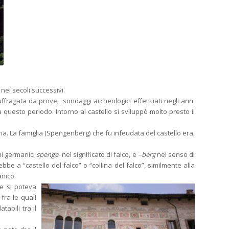
nei secoli successivi.
ffragata da prove; sondaggi archeologici effettuati negli anni
a questo periodo. Intorno al castello si sviluppò molto presto il
ria. La famiglia (Spengenberg) che fu infeudata del castello era,
mi germanici
spenge-
nel significato di falco, e
–berg
nel senso di
bbe a “castello del falco” o “collina del falco”, similmente alla
nico.
he si poteva
fra le quali
tabili tra il