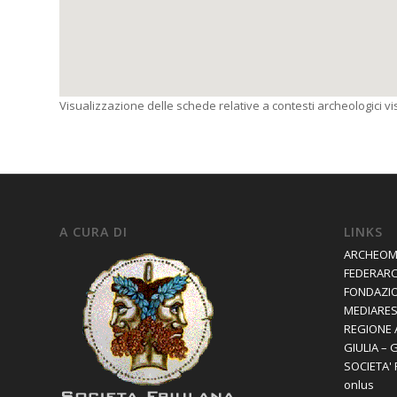
Visualizzazione delle schede relative a contesti archeologici visi
A CURA DI
LINKS
ARCHEOM
FEDERAR
FONDAZIO
MEDIARES 
REGIONE 
GIULIA – 
SOCIETA'
onlus