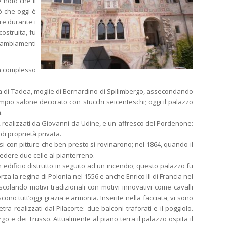
 noto che il
ò che oggi è
re durante i
ostruita, fu
 cambiamenti
 un complesso
opera di Tadea, moglie di Bernardino di Spilimbergo, assecondando
ampio salone decorato con stucchi seicenteschi; oggi il palazzo
.
co, realizzati da Giovanni da Udine, e un affresco del Pordenone:
 di proprietà privata.
ssi con pitture che ben presto si rovinarono; nel 1864, quando il
vedere due celle al pianterreno.
n edificio distrutto in seguito ad un incendio; questo palazzo fu
za la regina di Polonia nel 1556 e anche Enrico III di Francia nel
colando motivi tradizionali con motivi innovativi come cavalli
scono tutt’oggi grazia e armonia. Inserite nella facciata, vi sono
tra realizzati dal Pilacorte: due balconi traforati e il poggiolo.
go e dei Trusso. Attualmente al piano terra il palazzo ospita il