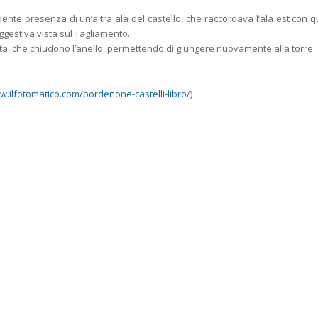
nte presenza di un’altra ala del castello, che raccordava l’ala est con que
ggestiva vista sul Tagliamento.
rivata, che chiudono l’anello, permettendo di giungere nuovamente alla torre.
w.ilfotomatico.com/pordenone-castelli-libro/
)