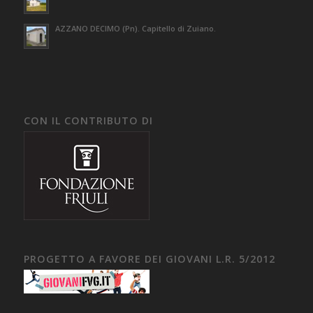
AZZANO DECIMO (Pn). Capitello di Zuiano.
CON IL CONTRIBUTO DI
PROGETTO A FAVORE DEI GIOVANI L.R. 5/2012