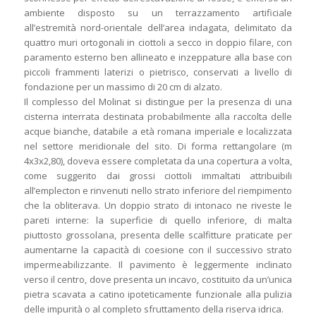
ambiente disposto su un terrazzamento artificiale
all’estremità nord-orientale dell’area indagata, delimitato da
quattro muri ortogonali in ciottoli a secco in doppio filare, con
paramento esterno ben allineato e inzeppature alla base con
piccoli frammenti laterizi o pietrisco, conservati a livello di
fondazione per un massimo di 20 cm di alzato.
Il complesso del Molinat si distingue per la presenza di una
cisterna interrata destinata probabilmente alla raccolta delle
acque bianche, databile a età romana imperiale e localizzata
nel settore meridionale del sito. Di forma rettangolare (m
4x3x2,80), doveva essere completata da una copertura a volta,
come suggerito dai grossi ciottoli immaltati attribuibili
all’emplecton e rinvenuti nello strato inferiore del riempimento
che la obliterava. Un doppio strato di intonaco ne riveste le
pareti interne: la superficie di quello inferiore, di malta
piuttosto grossolana, presenta delle scalfitture praticate per
aumentarne la capacità di coesione con il successivo strato
impermeabilizzante. Il pavimento è leggermente inclinato
verso il centro, dove presenta un incavo, costituito da un’unica
pietra scavata a catino ipoteticamente funzionale alla pulizia
delle impurità o al completo sfruttamento della riserva idrica.