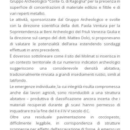
Gruppo Archeologico “Conte G. di Ragogna” per la presenza in
superficie di concentrazioni di materiale edilizio e fittile e di
vari reperti metallici.
Le attività, sponsorizzate dal Gruppo Archeologico e svolte
con la direzione scientifica della dott. Paola Ventura per la
Soprintendenza ai Beni Archeologici del Friuli Venezia Giulia e
la direzione sul campo del dott. Matteo Dolci, si proponevano
di valutare le potenzialità dell’area estendendo sondaggi
effettuati in anni precedenti.
È doveroso sottolineare come il sito del Molinat si inserisca in
un contesto territoriale di cui numerosi indicatori archeologici
suggeriscono una considerevole densità abitativa,
tradizionalmente rinviata a grandi insediamenti rustici, simili al
latifondo.
Le emergenze individuate, la cui integrità risulta compromessa
anche dai lavori agricoli, sono riconducibili a una struttura
abitativo – produttiva di classificazione ancora incerta che i
materiali recuperati durante gli scavi hanno permesso di
inquadrare tra la fine del II e il IV-V secolo d.C.
Oltre una residuale pavimentazione in cocciopesto,
difficilmente leggibile, in corrispondenza di strutture
sconnesse per effetto dell’escavazione di fosse, è emerso un