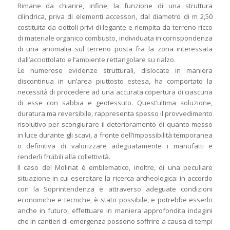
Rimane da chiarire, infine, la funzione di una struttura
cilindrica, priva di elementi accessori, dal diametro di m 2,50
costituita da ciottoli privi di legante e riempita da terreno ricco
di materiale organico combusto, individuata in corrispondenza
di una anomalia sul terreno posta fra la zona interessata
dall’acciottolato e l’ambiente rettangolare su rialzo.
Le numerose evidenze strutturali, dislocate in maniera
discontinua in un’area piuttosto estesa, ha comportato la
necessità di procedere ad una accurata copertura di ciascuna
di esse con sabbia e geotessuto. Quest’ultima soluzione,
duratura ma reversibile, rappresenta spesso il provvedimento
risolutivo per scongiurare il deterioramento di quanto messo
in luce durante gli scavi, a fronte dell’impossibilità temporanea
o definitiva di valorizzare adeguatamente i manufatti e
renderli fruibili alla collettività.
Il caso del Molinat è emblematico, inoltre, di una peculiare
situazione in cui esercitare la ricerca archeologica: in accordo
con la Soprintendenza e attraverso adeguate condizioni
economiche e tecniche, è stato possibile, e potrebbe esserlo
anche in futuro, effettuare in maniera approfondita indagini
che in cantieri di emergenza possono soffrire a causa di tempi