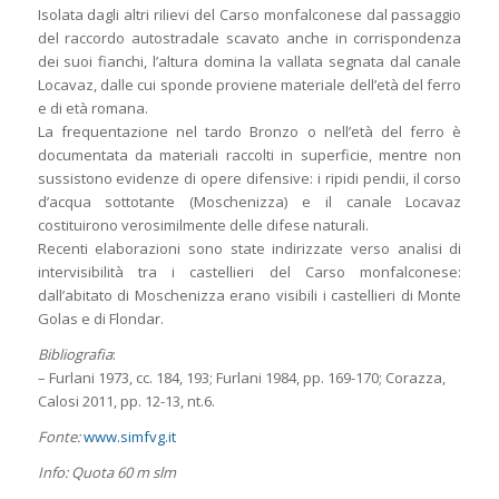
Isolata dagli altri rilievi del Carso monfalconese dal passaggio
del raccordo autostradale scavato anche in corrispondenza
dei suoi fianchi, l’altura domina la vallata segnata dal canale
Locavaz, dalle cui sponde proviene materiale dell’età del ferro
e di età romana.
La frequentazione nel tardo Bronzo o nell’età del ferro è
documentata da materiali raccolti in superficie, mentre non
sussistono evidenze di opere difensive: i ripidi pendii, il corso
d’acqua sottotante (Moschenizza) e il canale Locavaz
costituirono verosimilmente delle difese naturali.
Recenti elaborazioni sono state indirizzate verso analisi di
intervisibilità tra i castellieri del Carso monfalconese:
dall’abitato di Moschenizza erano visibili i castellieri di Monte
Golas e di Flondar.
Bibliografia
:
– Furlani 1973, cc. 184, 193; Furlani 1984, pp. 169-170; Corazza,
Calosi 2011, pp. 12-13, nt.6.
Fonte:
www.simfvg.it
Info: Quota 60 m slm