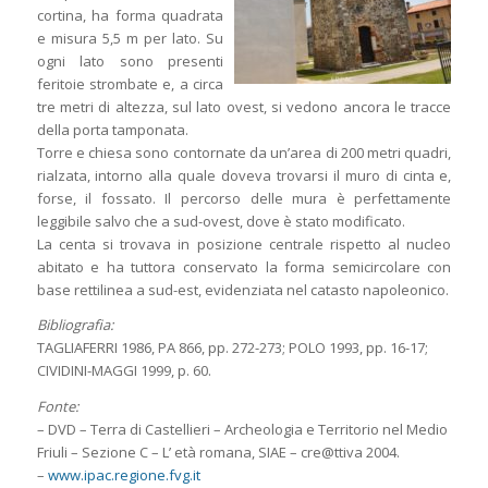
cortina, ha forma quadrata
e misura 5,5 m per lato. Su
ogni lato sono presenti
feritoie strombate e, a circa
tre metri di altezza, sul lato ovest, si vedono ancora le tracce
della porta tamponata.
Torre e chiesa sono contornate da un’area di 200 metri quadri,
rialzata, intorno alla quale doveva trovarsi il muro di cinta e,
forse, il fossato. Il percorso delle mura è perfettamente
leggibile salvo che a sud-ovest, dove è stato modificato.
La centa si trovava in posizione centrale rispetto al nucleo
abitato e ha tuttora conservato la forma semicircolare con
base rettilinea a sud-est, evidenziata nel catasto napoleonico.
Bibliografia:
TAGLIAFERRI 1986, PA 866, pp. 272-273; POLO 1993, pp. 16-17;
CIVIDINI-MAGGI 1999, p. 60.
Fonte:
– DVD – Terra di Castellieri – Archeologia e Territorio nel Medio
Friuli – Sezione C – L’ età romana, SIAE – cre@ttiva 2004.
–
www.ipac.regione.fvg.it