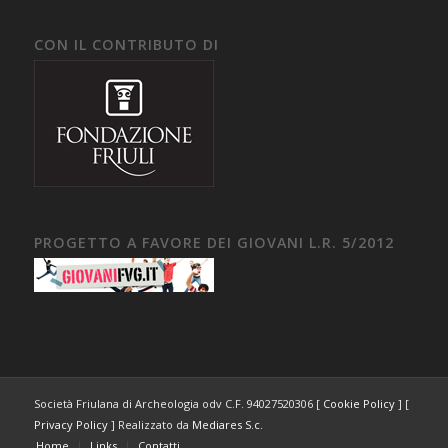
CON IL CONTRIBUTO DI
PROGETTO A FAVORE DEI GIOVANI L.R. 5/2012
Società Friulana di Archeologia odv C.F. 94027520306 [
Cookie Policy
] [
Privacy Policy
] Realizzato da
Mediares S.c.
Home
Links
Contatti