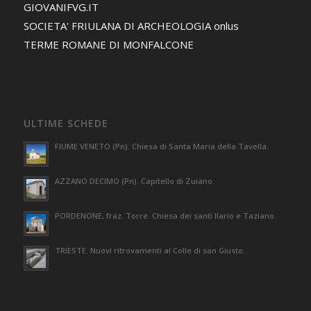
GIOVANIFVG.IT
SOCIETA' FRIULANA DI ARCHEOLOGIA onlus
TERME ROMANE DI MONFALCONE
ULTIME SCHEDE
FIUME VENETO (Pn). Chiesa di Santa Maria della Tavella.
AZZANO DECIMO (Pn). Capitello di Zuiano.
PORDENONE, fraz. Torre. Chiesa dei santi Ilario e Taziano.
TRIESTE. Nuovi ritrovamenti al Colle di san Giusto.