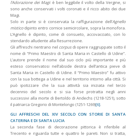
l’Adorazione dei Magi
: è ben leggibile il volto della Vergine, si
sono anche conservati i volti coronati e il ricco abito dei due
Magi.
Solo in parte si è conservata la raffigurazione dell’
Agnello
mistico
dipinto entro cornice semicircolare, sopra la monofora.
L’Agnello è dipinto, come di consueto, accovacciato, con lo
stendardo alludente alla Resurrezione.
Gli affreschi rientrano nel
corpus
di opere raggruppate sotto il
nome di “Primo Maestro di Santa Maria in Castello di Udine”.
L’autore prende il nome dal suo ciclo più importante e più
esteso conservatosi nell’abside destra dell’antica pieve di
Santa Maria in Castello di Udine. Il “Primo Maestro” fu attivo
con la sua bottega a Udine e nel territorio intorno alla città. Si
può ipotizzare che la sua attività sia iniziata nel terzo
decennio del secolo e si sia forse protratta negli anni
successivi alla morte di Bertoldo di Andechs (1218-1251), sotto
il patriarca Gregorio di Montelongo (1251-1269)
[6]
.
GLI AFFRESCHI DEL XIV SECOLO CON STORIE DI SANTA
CATERINA E DI SANTA LUCIA
La seconda fase di decorazione pittorica è riferibile al
Trecento e riguarda tutte e quattro le pareti. Non si tratta,