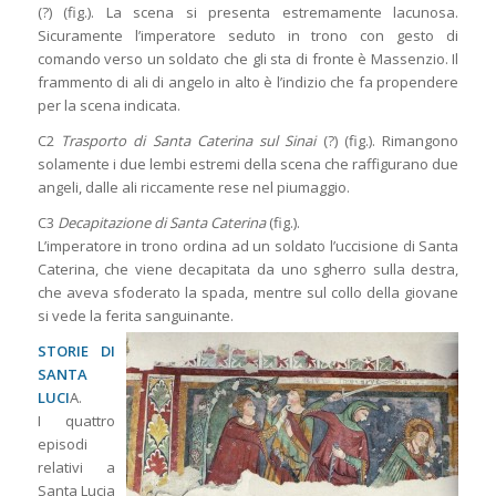
(?) (fig.). La scena si presenta estremamente lacunosa.
Sicuramente l’imperatore seduto in trono con gesto di
comando verso un soldato che gli sta di fronte è Massenzio. Il
frammento di ali di angelo in alto è l’indizio che fa propendere
per la scena indicata.
C2
Trasporto di Santa Caterina sul Sinai
(?) (fig.). Rimangono
solamente i due lembi estremi della scena che raffigurano due
angeli, dalle ali riccamente rese nel piumaggio.
C3
Decapitazione di Santa Caterina
(fig.).
L’imperatore in trono ordina ad un soldato l’uccisione di Santa
Caterina, che viene decapitata da uno sgherro sulla destra,
che aveva sfoderato la spada, mentre sul collo della giovane
si vede la ferita sanguinante.
STORIE DI
SANTA
LUCI
A.
I quattro
episodi
relativi a
Santa Lucia