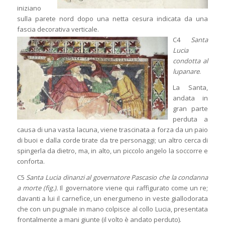
iniziano
sulla parete nord dopo una netta cesura indicata da una
fascia decorativa verticale.
C4
Santa
Lucia
condotta al
lupanare
.
La Santa,
andata in
gran parte
perduta a
causa di una vasta lacuna, viene trascinata a forza da un paio
di buoi e dalla corde tirate da tre personaggi; un altro cerca di
spingerla da dietro, ma, in alto, un piccolo angelo la soccorre e
conforta.
C5
Santa Lucia dinanzi al governatore Pascasio che la condanna
a morte (fig.).
Il governatore viene qui raffigurato come un re;
davanti a lui il carnefice, un energumeno in veste giallodorata
che con un pugnale in mano colpisce al collo Lucia, presentata
frontalmente a mani giunte (il volto è andato perduto).