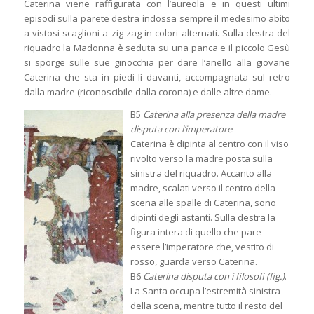
Caterina viene raffigurata con l’aureola e in questi ultimi
episodi sulla parete destra indossa sempre il medesimo abito
a vistosi scaglioni a zig zag in colori alternati. Sulla destra del
riquadro la Madonna è seduta su una panca e il piccolo Gesù
si sporge sulle sue ginocchia per dare l’anello alla giovane
Caterina che sta in piedi lì davanti, accompagnata sul retro
dalla madre (riconoscibile dalla corona) e dalle altre dame.
B5
Caterina alla presenza della madre
disputa con l’imperatore
.
Caterina è dipinta al centro con il viso
rivolto verso la madre posta sulla
sinistra del riquadro. Accanto alla
madre, scalati verso il centro della
scena alle spalle di Caterina, sono
dipinti degli astanti. Sulla destra la
figura intera di quello che pare
essere l’imperatore che, vestito di
rosso, guarda verso Caterina.
B6
Caterina disputa con i filosofi (fig.)
.
La Santa occupa l’estremità sinistra
della scena, mentre tutto il resto del