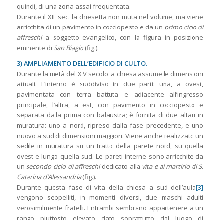
quindi, di una zona assai frequentata.
Durante il XIII sec. la chiesetta non muta nel volume, ma viene
arricchita di un pavimento in cocciopesto e da un
primo ciclo di
affreschi
a soggetto evangelico, con la figura in posizione
eminente di
San Biagio
(fig.).
3) AMPLIAMENTO DELL’EDIFICIO DI CULTO.
Durante la metà del XIV secolo la chiesa assume le dimensioni
attuali. L’interno è suddiviso in due parti: una, a ovest,
pavimentata con terra battuta e adiacente all’ingresso
principale, l’altra, a est, con pavimento in cocciopesto e
separata dalla prima con balaustra; è fornita di due altari in
muratura: uno a nord, ripreso dalla fase precedente, e uno
nuovo a sud di dimensioni maggiori. Viene anche realizzato un
sedile in muratura su un tratto della parete nord, su quella
ovest e lungo quella sud. Le pareti interne sono arricchite da
un
secondo ciclo di affreschi
dedicato alla
vita e al martirio di S.
Caterina d’Alessandria
(fig.).
Durante questa fase di vita della chiesa a sud dell’aula
[3]
vengono seppelliti, in momenti diversi, due maschi adulti
verosimilmente fratelli. Entrambi sembrano appartenere a un
rango piuttosto elevato dato soprattutto dal luogo di