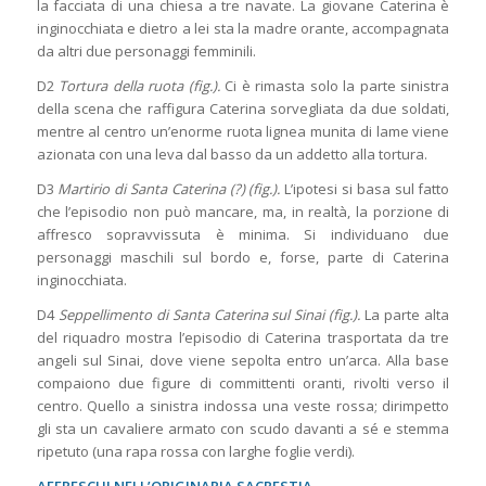
la facciata di una chiesa a tre navate. La giovane Caterina è
inginocchiata e dietro a lei sta la madre orante, accompagnata
da altri due personaggi femminili.
D2
Tortura della ruota (fig.).
Ci è rimasta solo la parte sinistra
della scena che raffigura Caterina sorvegliata da due soldati,
mentre al centro un’enorme ruota lignea munita di lame viene
azionata con una leva dal basso da un addetto alla tortura.
D3
Martirio di Santa Caterina (?) (fig.).
L’ipotesi si basa sul fatto
che l’episodio non può mancare, ma, in realtà, la porzione di
affresco sopravvissuta è minima. Si individuano due
personaggi maschili sul bordo e, forse, parte di Caterina
inginocchiata.
D4
Seppellimento di Santa Caterina sul Sinai (fig.).
La parte alta
del riquadro mostra l’episodio di Caterina trasportata da tre
angeli sul Sinai, dove viene sepolta entro un’arca. Alla base
compaiono due figure di committenti oranti, rivolti verso il
centro. Quello a sinistra indossa una veste rossa; dirimpetto
gli sta un cavaliere armato con scudo davanti a sé e stemma
ripetuto (una rapa rossa con larghe foglie verdi).