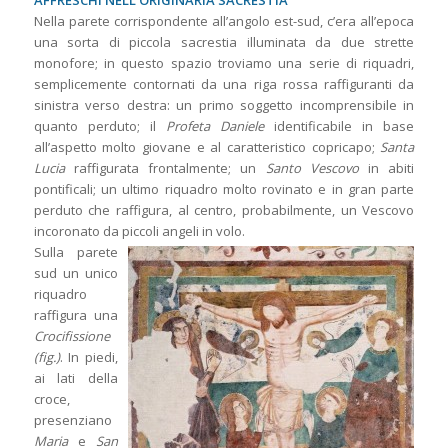
AFFRESCHI NELL’ORIGINARIA SACRESTIA
Nella parete corrispondente all’angolo est-sud, c’era all’epoca
una sorta di piccola sacrestia illuminata da due strette
monofore; in questo spazio troviamo una serie di riquadri,
semplicemente contornati da una riga rossa raffiguranti da
sinistra verso destra: un primo soggetto incomprensibile in
quanto perduto; il
Profeta Daniele
identificabile in base
all’aspetto molto giovane e al caratteristico copricapo;
Santa
Lucia
raffigurata frontalmente; un
Santo Vescovo
in abiti
pontificali; un ultimo riquadro molto rovinato e in gran parte
perduto che raffigura, al centro, probabilmente, un Vescovo
incoronato da piccoli angeli in volo.
Sulla parete
sud un unico
riquadro
raffigura una
Crocifissione
(fig.)
. In piedi,
ai lati della
croce,
presenziano
Maria
e
San