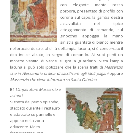
con elegante manto rosso
porpora, presentato di profilo con
corona sul capo, la gamba destra
accavallata nel tipico
atteggiamento di comando, sul
ginocchio appoggia la mano
sinistra guantata di bianco mentre
nel braccio destro, al di là dell’ampia lacuna, si è conservato il
dito indice alzato, in segno di comando. Ai suoi piedi un
moretto vestito di verde si gira a guardarlo. Vista l’ampia
lacuna si può solo ipotizzare che la scena tratti di
Massenzio
che in Alessandria ordina di sacrificare agli idoli pagani
oppure
Massenzio che viene informato su Santa Caterina
.
B1
L’imperatore Massenzio e
astanti
.
Si tratta del primo episodio,
staccato durante il restauro
e attaccato su pannello e
appeso nella zona
adiacente. Molto
frammentario, con