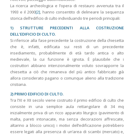
La ricerca archeologica e l’opera di restauro avvenuta tra il
1993 e il 2000
[2]
, hanno consentito di delineare la sequenza
storica dell’edificio di culto individuando tre periodi principali:
1) STRUTTURE PRECEDENTI ALLA COSTRUZIONE
DELL’EDIFICIO DI CULTO.
Si riferisce alla fase precedente la costruzione della chiesetta
che è, infatti, edificata sui resti di un precedente
insediamento, probabilmente di età tardo antica o alto
medievale, la cui funzione è ignota. È plausibile che i
costruttori abbiano intenzionalmente voluto sovrapporre la
chiesetta a ciò che rimaneva del più antico fabbricato già
allora considerato pagano o comunque alieno alla tradizione
cristiana.
2) PRIMO EDIFICIO DI CULTO.
Tra l’XI e XII secolo viene costruito il primo edificio di culto che
consiste in una semplice aula rettangolare di 34 mq
inizialmente priva di un ricco apparato liturgico (pavimento di
malta, pareti intonacate, ma senza decorazioni affrescate,
altarino a blocco unico); i motivi dell’edificazione potrebbero
essere legati alla presenza di un’area di scambi (mercato) e,