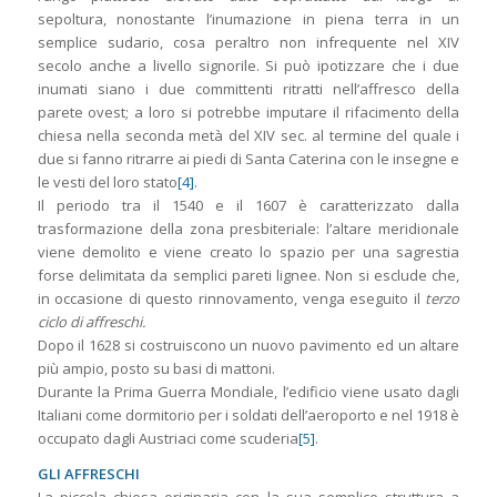
sepoltura, nonostante l’inumazione in piena terra in un
semplice sudario, cosa peraltro non infrequente nel XIV
secolo anche a livello signorile. Si può ipotizzare che i due
inumati siano i due committenti ritratti nell’affresco della
parete ovest; a loro si potrebbe imputare il rifacimento della
chiesa nella seconda metà del XIV sec. al termine del quale i
due si fanno ritrarre ai piedi di Santa Caterina con le insegne e
le vesti del loro stato
[4]
.
Il periodo tra il 1540 e il 1607 è caratterizzato dalla
trasformazione della zona presbiteriale: l’altare meridionale
viene demolito e viene creato lo spazio per una sagrestia
forse delimitata da semplici pareti lignee. Non si esclude che,
in occasione di questo rinnovamento, venga eseguito il
terzo
ciclo di affreschi.
Dopo il 1628 si costruiscono un nuovo pavimento ed un altare
più ampio, posto su basi di mattoni.
Durante la Prima Guerra Mondiale, l’edificio viene usato dagli
Italiani come dormitorio per i soldati dell’aeroporto e nel 1918 è
occupato dagli Austriaci come scuderia
[5]
.
GLI AFFRESCHI