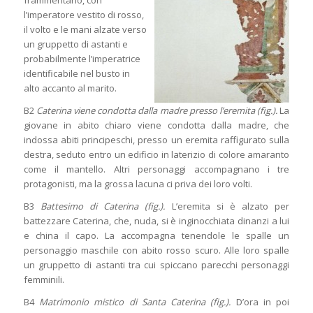
l’imperatore vestito di rosso,
il volto e le mani alzate verso
un gruppetto di astanti e
probabilmente l’imperatrice
identificabile nel busto in
alto accanto al marito.
B2
Caterina viene condotta dalla madre presso l’eremita (fig.).
La
giovane in abito chiaro viene condotta dalla madre, che
indossa abiti principeschi, presso un eremita raffigurato sulla
destra, seduto entro un edificio in laterizio di colore amaranto
come il mantello. Altri personaggi accompagnano i tre
protagonisti, ma la grossa lacuna ci priva dei loro volti.
B3
Battesimo di Caterina (fig.).
L’eremita si è alzato per
battezzare Caterina, che, nuda, si è inginocchiata dinanzi a lui
e china il capo. La accompagna tenendole le spalle un
personaggio maschile con abito rosso scuro. Alle loro spalle
un gruppetto di astanti tra cui spiccano parecchi personaggi
femminili.
B4
Matrimonio mistico di Santa Caterina (fig.).
D’ora in poi