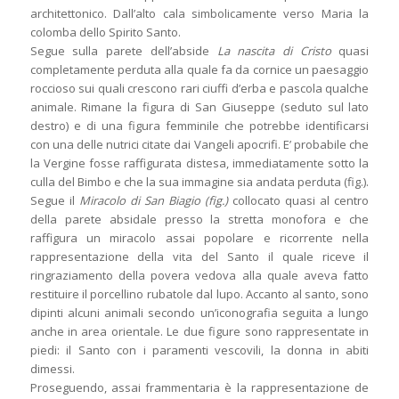
architettonico. Dall’alto cala simbolicamente verso Maria la
colomba dello Spirito Santo.
Segue sulla parete dell’abside
La nascita di Cristo
quasi
completamente perduta alla quale fa da cornice un paesaggio
roccioso sui quali crescono rari ciuffi d’erba e pascola qualche
animale. Rimane la figura di San Giuseppe (seduto sul lato
destro) e di una figura femminile che potrebbe identificarsi
con una delle nutrici citate dai Vangeli apocrifi. E’ probabile che
la Vergine fosse raffigurata distesa, immediatamente sotto la
culla del Bimbo e che la sua immagine sia andata perduta (fig.).
Segue il
Miracolo di San Biagio (fig.)
collocato quasi al centro
della parete absidale presso la stretta monofora e che
raffigura un miracolo assai popolare e ricorrente nella
rappresentazione della vita del Santo il quale riceve il
ringraziamento della povera vedova alla quale aveva fatto
restituire il porcellino rubatole dal lupo. Accanto al santo, sono
dipinti alcuni animali secondo un’iconografia seguita a lungo
anche in area orientale. Le due figure sono rappresentate in
piedi: il Santo con i paramenti vescovili, la donna in abiti
dimessi.
Proseguendo, assai frammentaria è la rappresentazione de