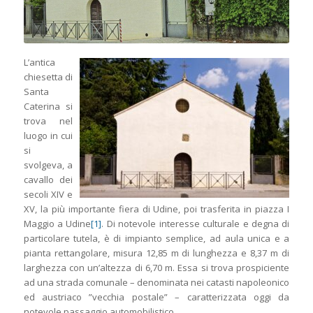
L’antica
chiesetta di
Santa
Caterina si
trova nel
luogo in cui
si
svolgeva, a
cavallo dei
secoli XIV e
XV, la più importante fiera di Udine, poi trasferita in piazza I
Maggio a Udine
[1]
. Di notevole interesse culturale e degna di
particolare tutela, è di impianto semplice, ad aula unica e a
pianta rettangolare, misura 12,85 m di lunghezza e 8,37 m di
larghezza con un’altezza di 6,70 m. Essa si trova prospiciente
ad una strada comunale – denominata nei catasti napoleonico
ed austriaco ”vecchia postale” – caratterizzata oggi da
notevole passaggio automobilistico.