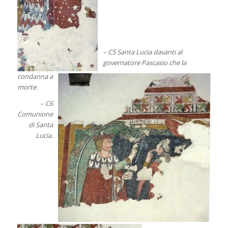
– C5 Santa Lucia davanti al
governatore Pascasio che la
condanna a
morte.
– C6
Comunione
di Santa
Lucia.