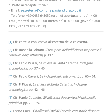
di Prato ai recapiti ufficiali:
– Email:
segreteria@comune.pasiandiprato.ud.it
– Telefono: +39 0432 645952 (orari di apertura: lunedì 14:00-
17:00, martedì 10:00-13:00, mercoledì 8:00-11:00, giovedì 10:00-
13:00, venerdì 8:00-11:00)
[1]
Cfr. cartello esplicativo all’esterno della chiesetta.
[2]
Cfr. Rossella Fabiani,
Il recupero dell’edificio: la scoperta e il
restauro degli affreschi,
p. 137.
[3]
Cfr. Fabio Piuzzi,
La chiesa di Santa Caterina. Indagine
archeologica
, pp. 37 – 46.
[4]
Cfr. Fabio Cavalli,
Le indagini sui resti umani
, pp. 60 – 61.
[5]
Cfr. F. Piuzzi,
La chiesa di Santa Caterina. Indagine
archeologica.
pp. 42 – 46.
[6]
Cfr. Paolo Casadio,
Gli affreschi duecenteschi del sacello
primitivo
. pp. 79 – 85.
[7]
Enrica Cozzi,
Gli affreschi del XIV secolo con storie di santa