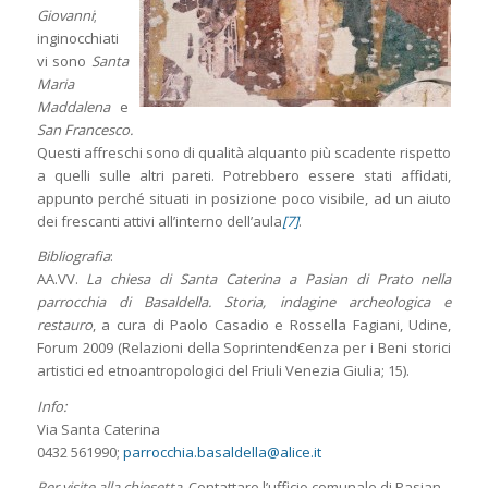
Giovanni
;
inginocchiati
vi sono
Santa
Maria
Maddalena
e
San Francesco.
Questi affreschi sono di qualità alquanto più scadente rispetto
a quelli sulle altri pareti. Potrebbero essere stati affidati,
appunto perché situati in posizione poco visibile, ad un aiuto
dei frescanti attivi all’interno dell’aula
[7]
.
Bibliografia
:
AA.VV.
La chiesa di Santa Caterina a Pasian di Prato nella
parrocchia di Basaldella. Storia, indagine archeologica e
restauro
,
a cura di Paolo Casadio e Rossella Fagiani, Udine,
Forum 2009 (Relazioni della Soprintend€enza per i Beni storici
artistici ed etnoantropologici del Friuli Venezia Giulia; 15).
Info:
Via Santa Caterina
0432 561990
;
parrocchia.basaldella@alice.it
Per visite alla chiesetta
, Contattare l’ufficio comunale di Pasian