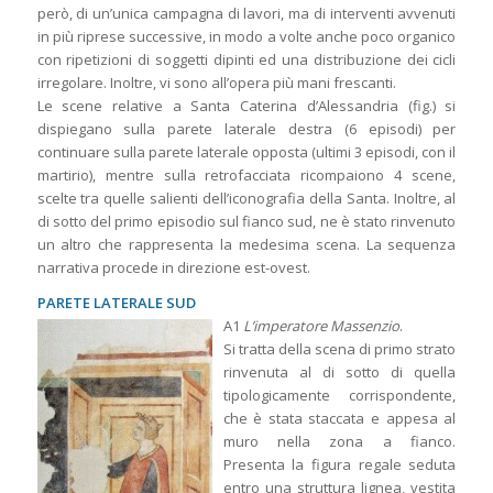
però, di un’unica campagna di lavori, ma di interventi avvenuti
in più riprese successive, in modo a volte anche poco organico
con ripetizioni di soggetti dipinti ed una distribuzione dei cicli
irregolare. Inoltre, vi sono all’opera più mani frescanti.
Le scene relative a Santa Caterina d’Alessandria (fig.) si
dispiegano sulla parete laterale destra (6 episodi) per
continuare sulla parete laterale opposta (ultimi 3 episodi, con il
martirio), mentre sulla retrofacciata ricompaiono 4 scene,
scelte tra quelle salienti dell’iconografia della Santa. Inoltre, al
di sotto del primo episodio sul fianco sud, ne è stato rinvenuto
un altro che rappresenta la medesima scena. La sequenza
narrativa procede in direzione est-ovest.
PARETE LATERALE SUD
A1
L’imperatore Massenzio
.
Si tratta della scena di primo strato
rinvenuta al di sotto di quella
tipologicamente corrispondente,
che è stata staccata e appesa al
muro nella zona a fianco.
Presenta la figura regale seduta
entro una struttura lignea, vestita