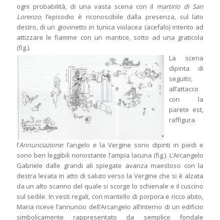
ogni probabilità, di una vasta scena con il
martirio di San
Lorenzo
; l’episodio è riconoscibile dalla presenza, sul lato
destro, di un giovinetto in tunica violacea (acefalo) intento ad
attizzare le fiamme con un mantice, sotto ad una graticola
(fig.).
La scena
dipinta di
seguito,
all’attacco
con la
parete est,
raffigura
l’
Annunciazione
: l’angelo e la Vergine sono dipinti in piedi e
sono ben leggibili nonostante l’ampia lacuna (fig.). L’Arcangelo
Gabriele dalle grandi ali spiegate avanza maestoso con la
destra levata in atto di saluto verso la Vergine che si è alzata
da un alto scanno del quale si scorge lo schienale e il cuscino
sul sedile. In vesti regali, con mantello di porpora e ricco abito,
Maria riceve l’annuncio dell’Arcangelo all’interno di un edificio
simbolicamente rappresentato da semplice fondale