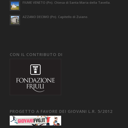
FIUME VENETO (Pn). Chiesa di Santa Maria della Tavella.
AZZANO DECIMO (Pn). Capitello di Zuiano.
CON IL CONTRIBUTO DI
PROGETTO A FAVORE DEI GIOVANI L.R. 5/2012