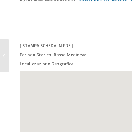
[
STAMPA SCHEDA IN PDF
]
FORGARIA NEL FRIULI
Periodo Storico: Basso Medioevo
(Ud). Il Castello di
Flagogna.
Localizzazione Geografica