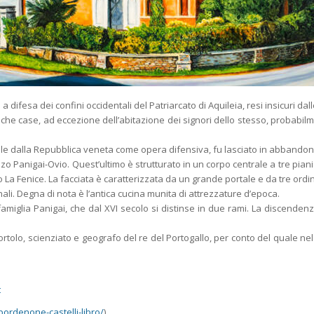
lo a difesa dei confini occidentali del Patriarcato di Aquileia, resi insicuri da
che case, ad eccezione dell’abitazione dei signori dello stesso, probabilmen
ile dalla Repubblica veneta come opera difensiva, fu lasciato in abbandon
zo Panigai-Ovio. Quest’ultimo è strutturato in un corpo centrale a tre piani
La Fenice. La facciata è caratterizzata da un grande portale e da tre ordini
nali. Degna di nota è l’antica cucina munita di attrezzature d’epoca.
 famiglia Panigai, che dal XVI secolo si distinse in due rami. La discende
ortolo, scienziato e geografo del re del Portogallo, per conto del quale nel X
t
pordenone-castelli-libro/
)