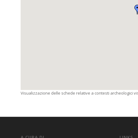
Visualizzazione delle schede relative a contesti archeologici visi
A CURA DI
LINKS