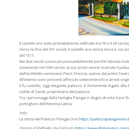
Il castello era stato probabilmente edificato tra l’XI e il XII seco
Verso la fine del XVI secolo il castello era senza mura e con po
del 1511.
Nei due secoli successivi presumibilmente perché ritenuto inut
Solamente nel XVIII secolo al suo posto venne costruito il palaz
dall’architetto veneziano Piero Checcia, autore del primo Teatro 
All’interno sono presenti affreschi settecenteschi e arredi origi
Il fu castello, oggi elegante palazzo, è fortemente legato alla
nobile di Sacile, proprietaria del palazzo.
Tra i personaggi della famiglia Panigai è degno di nota il pre’ B
portoghesi dell’America Latina.
Info:
La storia del Palazzo Panigai Ovio
https://palazzopanigaiovio.i
Dipinto di Raffaello De Gottardo
(
https://www.ilfotomatico.com/