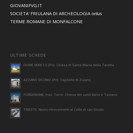
GIOVANIFVG.IT
SOCIETA' FRIULANA DI ARCHEOLOGIA onlus
TERME ROMANE DI MONFALCONE
ULTIME SCHEDE
FIUME VENETO (Pn). Chiesa di Santa Maria della Tavella.
AZZANO DECIMO (Pn). Capitello di Zuiano.
PORDENONE, fraz. Torre. Chiesa dei santi Ilario e Taziano.
TRIESTE. Nuovi ritrovamenti al Colle di san Giusto.