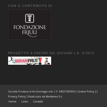
CON IL CONTRIBUTO DI
PROGETTO A FAVORE DEI GIOVANI L.R. 5/2012
Società Friulana di Archeologia odv C.F. 94027520306 [
Cookie Policy
] [
Privacy Policy
] Realizzato da
Mediares S.c.
Home
Links
Contatti