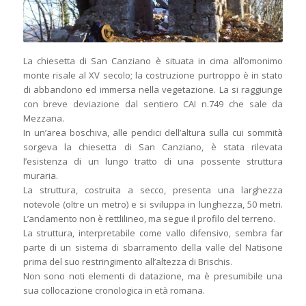
La chiesetta di San Canziano è situata in cima all’omonimo
monte risale al XV secolo; la costruzione purtroppo è in stato
di abbandono ed immersa nella vegetazione. La si raggiunge
con breve deviazione dal sentiero CAI n.749 che sale da
Mezzana.
In un’area boschiva, alle pendici dell’altura sulla cui sommità
sorgeva la chiesetta di San Canziano, è stata rilevata
l’esistenza di un lungo tratto di una possente struttura
muraria.
La struttura, costruita a secco, presenta una larghezza
notevole (oltre un metro) e si sviluppa in lunghezza, 50 metri.
L’andamento non è rettlilineo, ma segue il profilo del terreno.
La struttura, interpretabile come vallo difensivo, sembra far
parte di un sistema di sbarramento della valle del Natisone
prima del suo restringimento all’altezza di Brischis.
Non sono noti elementi di datazione, ma è presumibile una
sua collocazione cronologica in età romana.