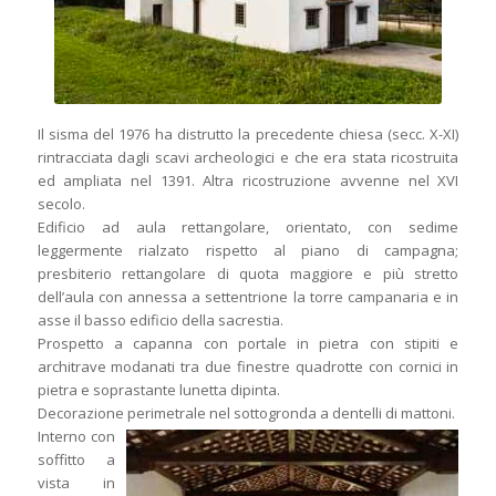
Il sisma del 1976 ha distrutto la precedente chiesa (secc. X-XI)
rintracciata dagli scavi archeologici e che era stata ricostruita
ed ampliata nel 1391. Altra ricostruzione avvenne nel XVI
secolo.
Edificio ad aula rettangolare, orientato, con sedime
leggermente rialzato rispetto al piano di campagna;
presbiterio rettangolare di quota maggiore e più stretto
dell’aula con annessa a settentrione la torre campanaria e in
asse il basso edificio della sacrestia.
Prospetto a capanna con portale in pietra con stipiti e
architrave modanati tra due finestre quadrotte con cornici in
pietra e soprastante lunetta dipinta.
Decorazione perimetrale nel sottogronda a dentelli di mattoni.
Interno con
soffitto a
vista in