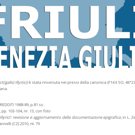
(igalis) Illyr(ici)
è stata rinvenuta nei pressi della canonica (F14 II SO, 46°23
gana.
REDDITI 1988-89, p.81 ss.
, pp. 103-104, nr. 13, con foto
 Illyrici’: revisione e aggiornamento della documentazione epigrafica
, in L. Z
nelli (CZ) 2010, nt. 79