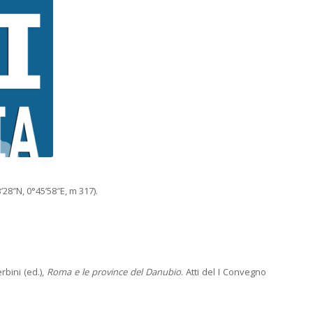
’28″N, 0°45’58″E, m 317).
erbini (ed.),
Roma e le province del Danubio
. Atti del I Convegno