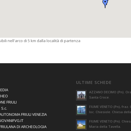
bili nell'arco di 5 km dalla località di partenza
ULTIME SCHEDE
EDIA
AZZANO DECIMO (Pn). Orat
CHEO
Santa Croce.
NE FRIULI
FIUME VENETO (Pn), fraz. 
S.c.
loc. Chiesiole. Chiesa dell
AUTONOMA FRIULI VENEZIA
GIOVANIFVG.IT
FIUME VENETO (Pn). Chies
 FRIULANA DI ARCHEOLOGIA
Maria della Tavella.