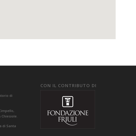
CON IL CONTRIBUTO DI
orio di
Cimpello,
a Chiesiole.
a di Santa