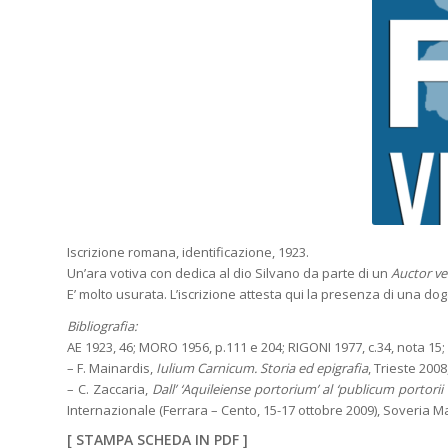
Iscrizione romana, identificazione, 1923.
Un’ara votiva con dedica al dio Silvano da parte di un
Auctor vect
E’ molto usurata. L’iscrizione attesta qui la presenza di una do
Bibliografia:
AE 1923, 46; MORO 1956, p.111 e 204; RIGONI 1977, c.34, nota 15; 
– F. Mainardis,
Iulium Carnicum. Storia ed epigrafia
, Trieste 2008
– C. Zaccaria,
Dall’ ‘Aquileiense portorium’ al ‘publicum portorii
Internazionale (Ferrara – Cento, 15-17 ottobre 2009), Soveria Man
[
STAMPA SCHEDA IN PDF
]