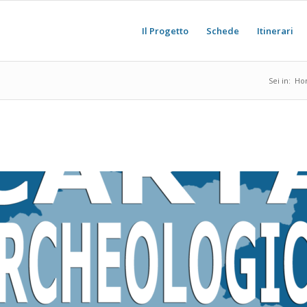
Il Progetto
Schede
Itinerari
Sei in:
Ho