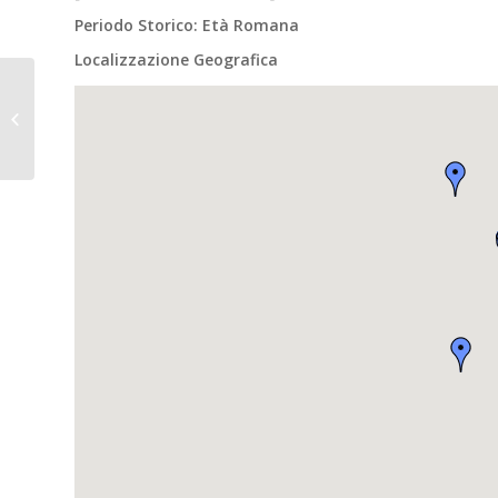
Periodo Storico: Età Romana
Localizzazione Geografica
MOGGIO UDINESE (UD),
loc. Moggio di Sopra. Il
chiostro abbaziale.