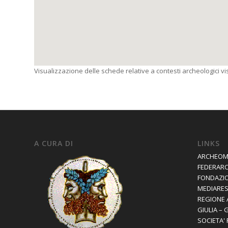
Visualizzazione delle schede relative a contesti archeologici visi
A CURA DI
LINKS
ARCHEOM
FEDERAR
FONDAZIO
MEDIARES 
REGIONE 
GIULIA – 
SOCIETA'