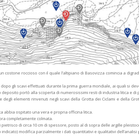
 costone roccioso con il quale l’altipiano di Basovizza comincia a digrada
dopo gli scavi effettuati durante la prima guerra mondiale, ai quali si deve 
deposito portò alla scoperta di numerosissimi resti di industria litica e di p
e degli elementi rinvenuti negli scavi della Grotta dei Ciclami e della Gr
a abbia ospitato una vera e propria officina litica.
, ora completamente colmata.
di pietrisco di circa 10 cm di spessore, posto al di sopra delle argille pleisto
indicato) modifica parzialmente i dati quantitativi e qualitativi dell’anal