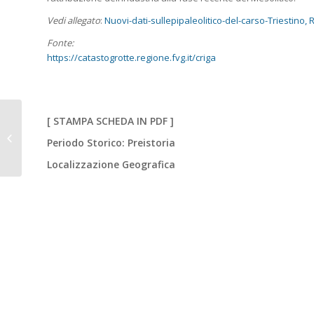
Vedi allegato
:
Nuovi-dati-sullepipaleolitico-del-carso-Triestino,
Fonte:
https://catastogrotte.regione.fvg.it/criga
CONCORDIA
[
STAMPA SCHEDA IN PDF
]
SAGITTARIA (Ve). La
Periodo Storico: Preistoria
Trichora ed il cimitero
paleocristiano.
Localizzazione Geografica