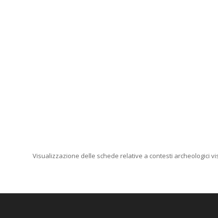
Visualizzazione delle schede relative a contesti archeologici visi