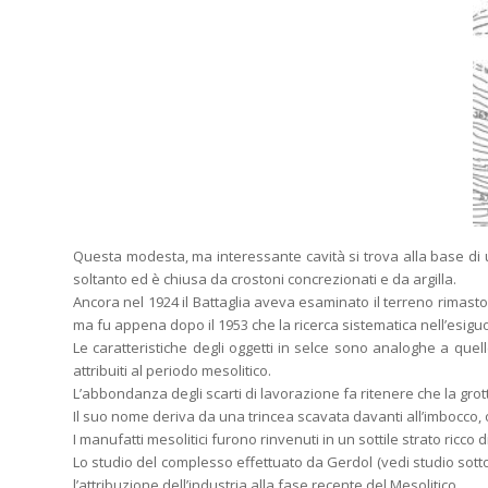
Questa modesta, ma interessante cavità si trova alla base di un
soltanto ed è chiusa da crostoni concrezionati e da argilla.
Ancora nel 1924 il Battaglia aveva esaminato il terreno rimasto 
ma fu appena dopo il 1953 che la ricerca sistematica nell’esiguo 
Le caratteristiche degli oggetti in selce sono analoghe a quell
attribuiti al periodo mesolitico.
L’abbondanza degli scarti di lavorazione fa ritenere che la grott
Il suo nome deriva da una trincea scavata davanti all’imbocco
I manufatti mesolitici furono rinvenuti in un sottile strato ricco 
Lo studio del complesso effettuato da Gerdol (vedi studio sotto 
l’attribuzione dell’industria alla fase recente del Mesolitico.