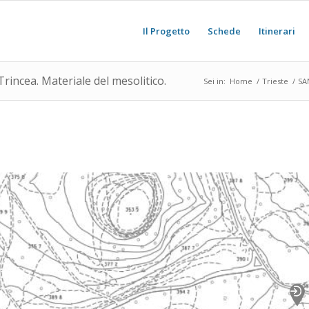
Il Progetto
Schede
Itinerari
incea. Materiale del mesolitico.
Sei in:
Home
/
Trieste
/
SA