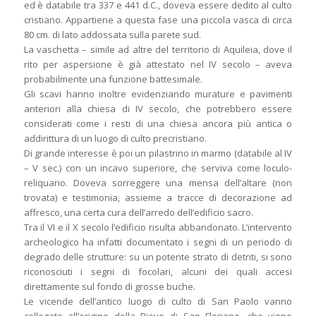
ed è databile tra 337 e 441 d.C., doveva essere dedito al culto
cristiano. Appartiene a questa fase una piccola vasca di circa
80 cm. di lato addossata sulla parete sud.
La vaschetta – simile ad altre del territorio di Aquileia, dove il
rito per aspersione è già attestato nel IV secolo – aveva
probabilmente una funzione battesimale.
Gli scavi hanno inoltre evidenziando murature e pavimenti
anteriori alla chiesa di IV secolo, che potrebbero essere
considerati come i resti di una chiesa ancora più antica o
addirittura di un luogo di culto precristiano.
Di grande interesse è poi un pilastrino in marmo (databile al IV
– V sec.) con un incavo superiore, che serviva come loculo-
reliquario. Doveva sorreggere una mensa dell’altare (non
trovata) e testimonia, assieme a tracce di decorazione ad
affresco, una certa cura dell’arredo dell’edificio sacro.
Tra il VI e il X secolo l’edificio risulta abbandonato. L’intervento
archeologico ha infatti documentato i segni di un periodo di
degrado delle strutture: su un potente strato di detriti, si sono
riconosciuti i segni di focolari, alcuni dei quali accesi
direttamente sul fondo di grosse buche.
Le vicende dell’antico luogo di culto di San Paolo vanno