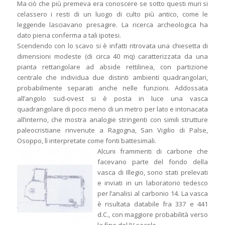
Ma ciò che più premeva era conoscere se sotto questi muri si
celassero i resti di un luogo di culto più antico, come le
leggende lasciavano presagire. La ricerca archeologica ha
dato piena conferma a tali ipotesi.
Scendendo con lo scavo si è infatti ritrovata una chiesetta di
dimensioni modeste (di circa 40 mq) caratterizzata da una
pianta rettangolare ad abside rettilinea, con partizione
centrale che individua due distinti ambienti quadrangolari,
probabilmente separati anche nelle funzioni. Addossata
all’angolo sud-ovest si è posta in luce una vasca
quadrangolare di poco meno di un metro per lato e intonacata
all’interno, che mostra analogie stringenti con simili strutture
paleocristiane rinvenute a Ragogna, San Vigilio di Palse,
Osoppo, lì interpretate come fonti battesimali.
Alcuni frammenti di carbone che
facevano parte del fondo della
vasca di Illegio, sono stati prelevati
e inviati in un laboratorio tedesco
per l’analisi al carbonio 14. La vasca
è risultata databile fra 337 e 441
d.C., con maggiore probabilità verso