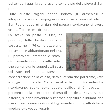
del tempo, i quali la veneravano come e più della pieve di San
Floriano.
Tutte queste ragioni hanno indotto gli archeologi a
intraprendere una campagna di scavo estensiva nel sito di
San Paolo, dove gli anziani del paese ricordavano di avere
visto affiorare resti di muri.
Lo scavo ha posto in luce, dal
principio, tutto l’edificio di culto
costruito nel 1476 come attestano i
documenti e abbandonato nel 1732.
Di particolare interesse è stato il
ritrovamento di un pozzetto votivo,
che conteneva le suppellettili sacre
utilizzate nella prima Messa di
consacrazione della chiesa, ricco di ceramiche policrome, vetri
e oggetti in metallo. Come peraltro le fonti trecentesche
ricordavano, subito sotto questo edificio si è ritrovato il
perimetro della precedente chiesa filiale della Pieve. Al suo
esterno, si sono rinvenute numerose sepolture a inumazione
che conservavano resti di abbigliamento o di oggetti di fede
(medagliette votive, rosari).