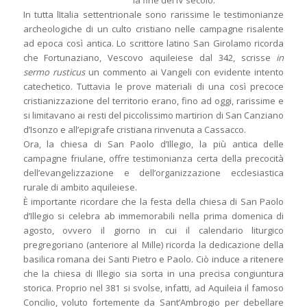
la fine del IV secolo.
In tutta lItalia settentrionale sono rarissime le testimonianze
archeologiche di un culto cristiano nelle campagne risalente
ad epoca così antica. Lo scrittore latino San Girolamo ricorda
che Fortunaziano, Vescovo aquileiese dal 342, scrisse
in
sermo rusticus
un commento ai Vangeli con evidente intento
catechetico. Tuttavia le prove materiali di una così precoce
cristianizzazione del territorio erano, fino ad oggi, rarissime e
si limitavano ai resti del piccolissimo martirion di San Canziano
d’Isonzo e all’epigrafe cristiana rinvenuta a Cassacco.
Ora, la chiesa di San Paolo d’Illegio, la più antica delle
campagne friulane, offre testimonianza certa della precocità
dell’evangelizzazione e dell’organizzazione ecclesiastica
rurale di ambito aquileiese.
È importante ricordare che la festa della chiesa di San Paolo
d’Illegio si celebra ab immemorabili nella prima domenica di
agosto, ovvero il giorno in cui il calendario liturgico
pregregoriano (anteriore al Mille) ricorda la dedicazione della
basilica romana dei Santi Pietro e Paolo. Ciò induce a ritenere
che la chiesa di Illegio sia sorta in una precisa congiuntura
storica. Proprio nel 381 si svolse, infatti, ad Aquileia il famoso
Concilio, voluto fortemente da Sant’Ambrogio per debellare