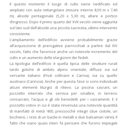
Il questo momento il luogo di culto viene riedificato ed
ampliato con aula rettangolare (misure interne 8,50 m x 7,40
m), abside pentagonale (5,20 x 5,30 m), altare e portico
d’ingresso. Dopo il primo quarto del XVII secolo viene aggiunta
sul lato sud dell’abside una piccola sacrestia, ultimo intervento
consistente.
L’ampliamento dell’edificio avviene probabilmente grazie
all’acquisizione di prerogative parrocchiali a partire dal XIV
secolo, fatto che favorisce anche un notevole incremento del
culto e un aumento delle elargizioni dei fedeli.
La tipologia dell’edificio è quella tipica delle strutture rurali
tardo gotiche di ambito alpino orientale, diffuse sia sul
versante italiano (Friuli collinare e Carnia), sia su quello
austriaco (Carinzia). Anche per questa fase si sono individuati
alcuni elementi liturgici di rilievo. La piscina sacrarii, un
pozzetto interrato che serviva per smaltire, in terreno
consacrato, l’acqua e gli olii benedetti per i sacramenti. E il
pozzetto votivo in cui è stata rinvenuta una notevole quantità
di manifatti di metà ‘400, pressocchè integri (due ciotole, un
bicchiere, i resti di un bacile in metalli e due balsamari vitrei). Il
fatto che siano quasi interi fa pensare che furono impiegati