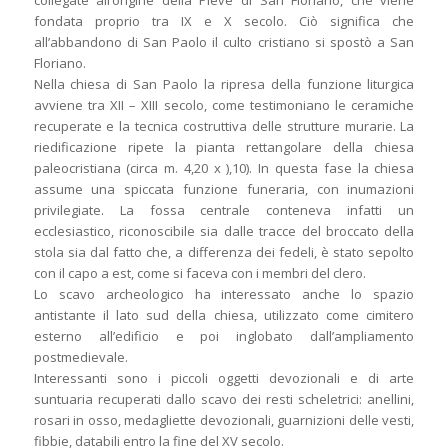
collegate all’origine della Pieve di San Floriano, che viene
fondata proprio tra IX e X secolo. Ciò significa che
all’abbandono di San Paolo il culto cristiano si spostò a San
Floriano.
Nella chiesa di San Paolo la ripresa della funzione liturgica
avviene tra XII – XIII secolo, come testimoniano le ceramiche
recuperate e la tecnica costruttiva delle strutture murarie. La
riedificazione ripete la pianta rettangolare della chiesa
paleocristiana (circa m. 4,20 x ),10). In questa fase la chiesa
assume una spiccata funzione funeraria, con inumazioni
privilegiate. La fossa centrale conteneva infatti un
ecclesiastico, riconoscibile sia dalle tracce del broccato della
stola sia dal fatto che, a differenza dei fedeli, è stato sepolto
con il capo a est, come si faceva con i membri del clero.
Lo scavo archeologico ha interessato anche lo spazio
antistante il lato sud della chiesa, utilizzato come cimitero
esterno all’edificio e poi inglobato dall’ampliamento
postmedievale.
Interessanti sono i piccoli oggetti devozionali e di arte
suntuaria recuperati dallo scavo dei resti scheletrici: anellini,
rosari in osso, medagliette devozionali, guarnizioni delle vesti,
fibbie, databili entro la fine del XV secolo.