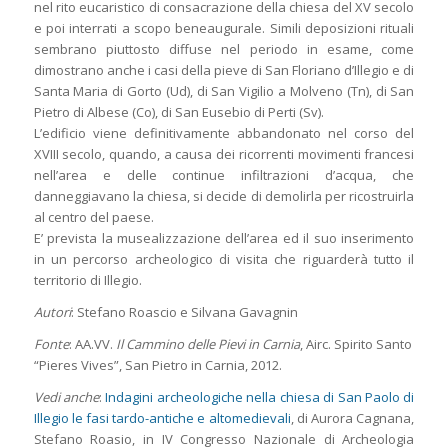
nel rito eucaristico di consacrazione della chiesa del XV secolo
e poi interrati a scopo beneaugurale. Simili deposizioni rituali
sembrano piuttosto diffuse nel periodo in esame, come
dimostrano anche i casi della pieve di San Floriano d’Illegio e di
Santa Maria di Gorto (Ud), di San Vigilio a Molveno (Tn), di San
Pietro di Albese (Co), di San Eusebio di Perti (Sv).
L’edificio viene definitivamente abbandonato nel corso del
XVIII secolo, quando, a causa dei ricorrenti movimenti francesi
nell’area e delle continue infiltrazioni d’acqua, che
danneggiavano la chiesa, si decide di demolirla per ricostruirla
al centro del paese.
E’ prevista la musealizzazione dell’area ed il suo inserimento
in un percorso archeologico di visita che riguarderà tutto il
territorio di Illegio.
Autori
: Stefano Roascio e Silvana Gavagnin
Fonte
: AA.VV.
Il Cammino delle Pievi in Carnia
, Airc. Spirito Santo
“Pieres Vives”, San Pietro in Carnia, 2012.
Vedi anche
:
Indagini archeologiche nella chiesa di San Paolo di
Illegio le fasi tardo-antiche e altomedievali
, di Aurora Cagnana,
Stefano Roasio, in IV Congresso Nazionale di Archeologia