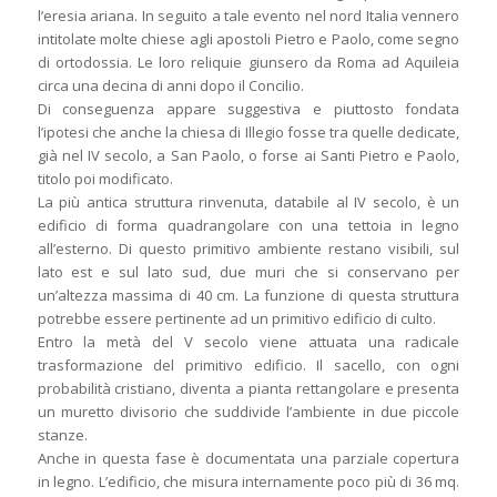
l’eresia ariana. In seguito a tale evento nel nord Italia vennero
intitolate molte chiese agli apostoli Pietro e Paolo, come segno
di ortodossia. Le loro reliquie giunsero da Roma ad Aquileia
circa una decina di anni dopo il Concilio.
Di conseguenza appare suggestiva e piuttosto fondata
l’ipotesi che anche la chiesa di Illegio fosse tra quelle dedicate,
già nel IV secolo, a San Paolo, o forse ai Santi Pietro e Paolo,
titolo poi modificato.
La più antica struttura rinvenuta, databile al IV secolo, è un
edificio di forma quadrangolare con una tettoia in legno
all’esterno. Di questo primitivo ambiente restano visibili, sul
lato est e sul lato sud, due muri che si conservano per
un’altezza massima di 40 cm. La funzione di questa struttura
potrebbe essere pertinente ad un primitivo edificio di culto.
Entro la metà del V secolo viene attuata una radicale
trasformazione del primitivo edificio. Il sacello, con ogni
probabilità cristiano, diventa a pianta rettangolare e presenta
un muretto divisorio che suddivide l’ambiente in due piccole
stanze.
Anche in questa fase è documentata una parziale copertura
in legno. L’edificio, che misura internamente poco più di 36 mq.