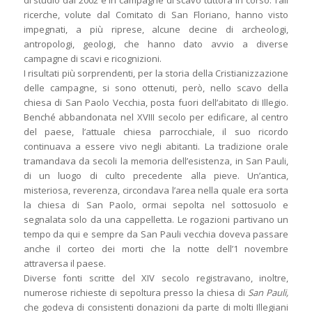
di studio dal 2002 e in campagne di scavo tuttora in corso. Tali
ricerche, volute dal Comitato di San Floriano, hanno visto
impegnati, a più riprese, alcune decine di archeologi,
antropologi, geologi, che hanno dato avvio a diverse
campagne di scavi e ricognizioni.
I risultati più sorprendenti, per la storia della Cristianizzazione
delle campagne, si sono ottenuti, però, nello scavo della
chiesa di San Paolo Vecchia, posta fuori dell’abitato di Illegio.
Benché abbandonata nel XVIII secolo per edificare, al centro
del paese, l’attuale chiesa parrocchiale, il suo ricordo
continuava a essere vivo negli abitanti. La tradizione orale
tramandava da secoli la memoria dell’esistenza, in San Pauli,
di un luogo di culto precedente alla pieve. Un’antica,
misteriosa, reverenza, circondava l’area nella quale era sorta
la chiesa di San Paolo, ormai sepolta nel sottosuolo e
segnalata solo da una cappelletta. Le rogazioni partivano un
tempo da qui e sempre da San Pauli vecchia doveva passare
anche il corteo dei morti che la notte dell’1 novembre
attraversa il paese.
Diverse fonti scritte del XIV secolo registravano, inoltre,
numerose richieste di sepoltura presso la chiesa di
San Pauli,
che godeva di consistenti donazioni da parte di molti Illegiani