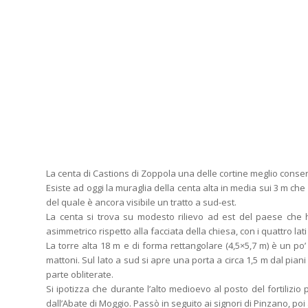
La centa di Castions di Zoppola una delle cortine meglio conser
Esiste ad oggi la muraglia della centa alta in media sui 3 m che s
del quale è ancora visibile un tratto a sud-est.
La centa si trova su modesto rilievo ad est del paese che 
asimmetrico rispetto alla facciata della chiesa, con i quattro lati
La torre alta 18 m e di forma rettangolare (4,5×5,7 m) è un po’ 
mattoni. Sul lato a sud si apre una porta a circa 1,5 m dal piani
parte obliterate.
Si ipotizza che durante l’alto medioevo al posto del fortiliz
dall’Abate di Moggio. Passò in seguito ai signori di Pinzano, poi a