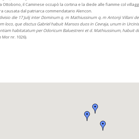
ca Ottobono, il Caminese occupò la cortina e la diede alle fiamme col villagg
erra causata dal patriarca commendatario Alencon.
divisio die 17 Julij inter Dominum q. m Mathiussinum q. m Antonji Villani d
dem loco, que disctus Gabriel habuit Mansos duos in Cevraja, unum in Urcinis
tantiam habitatatum per Odoricum Baluestreni et d. Mathiussinum, habuit 
.ne Mor nr. 1026).