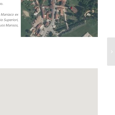
io.
e Maniaco ex
io Superiori,
duos Mansos,