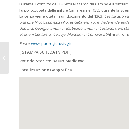
Durante il conflitto del 1309 tra Rizzardo da Camino e il patriar
Fu poi occupata dalle milizie Carraresi nel 1385 durante la gu
La centa viene citata in un documento del 1363:
Legitur sub in
una p.te Nicolussio ejus Filio, et Gabrielem q. m Federici de eo
duo in S. Georgio, unum in Barbeano, unum in Lestano. Item s
et unam Centam in Cevraja, Mansum in Domanins
(Ailini cit., cl
Fonte
:
www.ipac.regione.fvg.it
PINZANO AL
[
STAMPA SCHEDA IN PDF
]
TAGLIAMENTO (PN),
Periodo Storico: Basso Medioevo
fraz. Valeriano, la
Centa.
Localizzazione Geografica