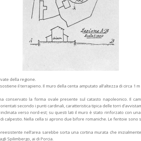
vate della regione.
ostiene il terrapieno. Il muro della centa amputato all’altezza di circa 1 m 
ha conservato la forma ovale presente sul catasto napoleonico. Il camp
 orientati secondo i punti cardinali, caratteristica tipica delle torri d’avvist
inclinata verso nord-est; su questi lati il muro è stato rinforzato con una 
 di calpestio. Nella cella si aprono due bifore romaniche. Le feritoie sono 
io preesistente nell’area sarebbe sorta una cortina murata che inizialmen
gli Spilimbergo, ai di Porcia.